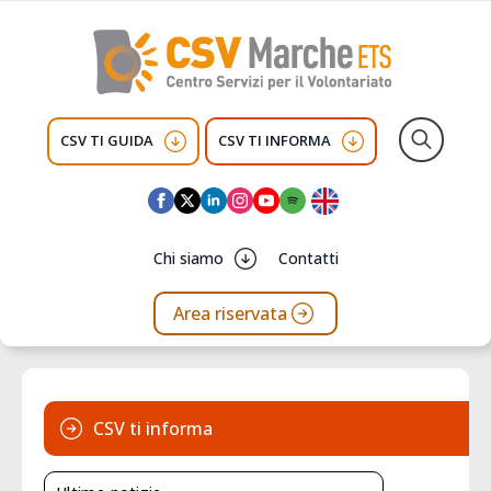
CSV TI GUIDA
CSV TI INFORMA
Search
for:
Chi siamo
Contatti
Area riservata
CSV ti informa