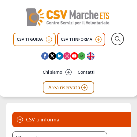
CSV TI GUIDA
CSV TI INFORMA
Search
for:
Chi siamo
Contatti
Area riservata
CSV ti informa