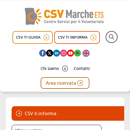
CSV TI GUIDA
CSV TI INFORMA
Search
for:
Chi siamo
Contatti
Area riservata
CSV ti informa