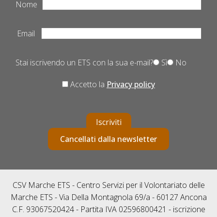
Nome
Email
Stai iscrivendo un ETS con la sua e-mail?
Sì
No
Accetto la
Privacy policy
Iscriviti
Cancellati dalla newsletter
CSV Marche ETS - Centro Servizi per il Volontariato delle
Marche ETS - Via Della Montagnola 69/a - 60127 Ancona
C.F. 93067520424 - Partita IVA 02596800421 - iscrizione