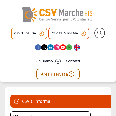
CSV TI GUIDA
CSV TI INFORMA
Search
for:
Chi siamo
Contatti
Area riservata
CSV ti informa