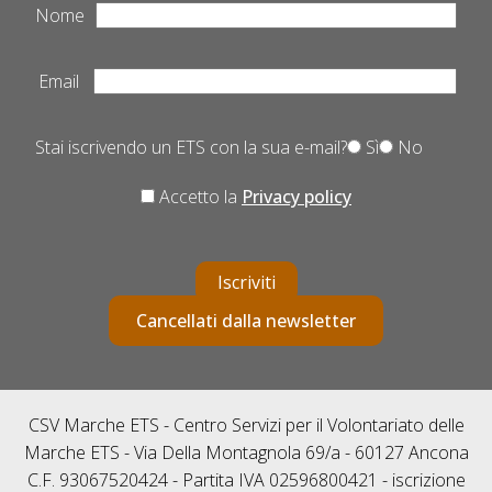
Nome
Email
Stai iscrivendo un ETS con la sua e-mail?
Sì
No
Accetto la
Privacy policy
Iscriviti
Cancellati dalla newsletter
CSV Marche ETS - Centro Servizi per il Volontariato delle
Marche ETS - Via Della Montagnola 69/a - 60127 Ancona
C.F. 93067520424 - Partita IVA 02596800421 - iscrizione