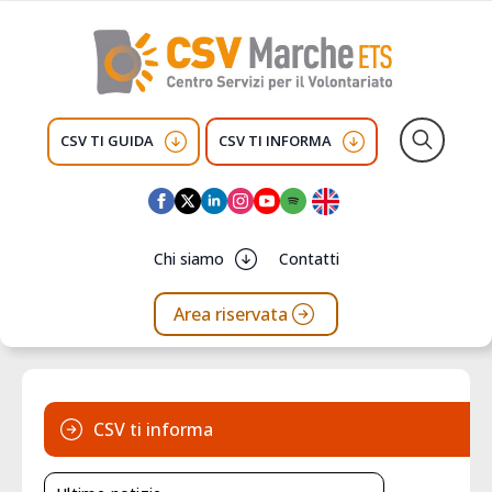
CSV TI GUIDA
CSV TI INFORMA
Search
for:
Chi siamo
Contatti
Area riservata
CSV ti informa