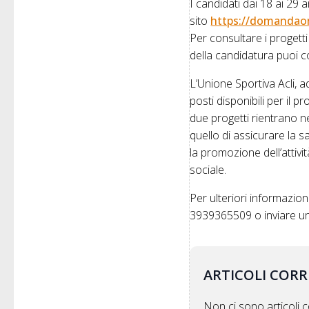
I candidati dai 18 ai 29
sito
https://domandaonli
Per consultare i progett
della candidatura puoi co
L’Unione Sportiva Acli, ad
posti disponibili per il p
due progetti rientrano n
quello di assicurare la sa
la promozione dell’attivi
sociale.
Per ulteriori informazion
3939365509 o inviare u
ARTICOLI CORR
Non ci sono articoli co