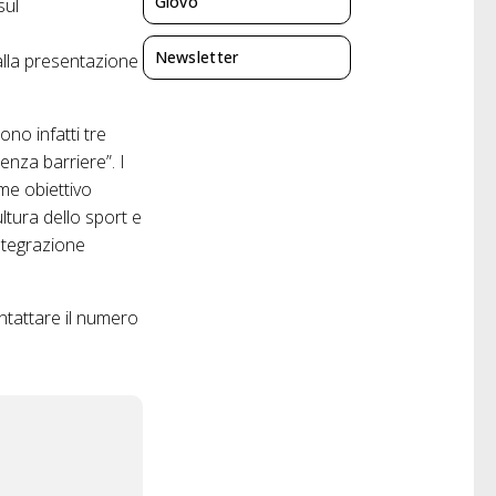
Giovo
sul
Newsletter
 alla presentazione
ono infatti tre
senza barriere”. I
me obiettivo
ultura dello sport e
integrazione
ontattare il numero