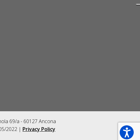
gnola 69/a - 60127 Ancona
/05/2022 |
Privacy Policy