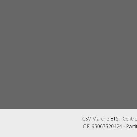
CSV Marche ETS - Centro 
C.F. 93067520424 - Parti