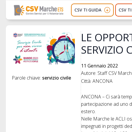
CSV TI GUIDA
CSV T
LE OPPORT
SERVIZIO 
11 Gennaio 2022
Autore: Staff CSV Marc
Parole chiave: 
servizio civile
Città: ANCONA
ANCONA – Ci sarà tempo 
partecipazione ad uno dei
estero.
Nelle Marche le ACLI osp
impegnati in progetti dedi