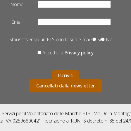
Nome
Email
Stai iscrivendo un ETS con la sua e-mail?
Sì
No
Accetto la
Privacy policy
Iscriviti
Cancellati dalla newsletter
Servizi per il Volontariato delle Marche ETS - Via Della Monta
ta IVA 02596800421 - iscrizione al RUNTS decreto n. 85 del 24