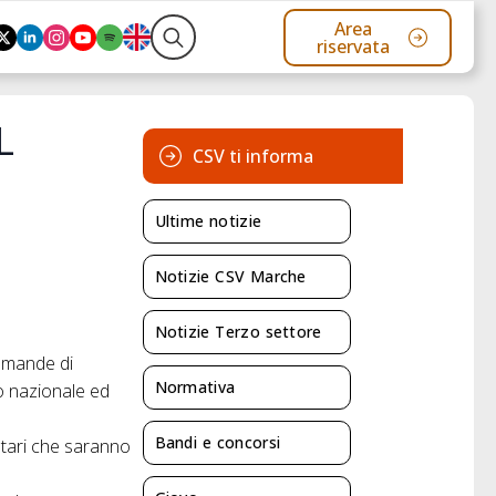
Area
riservata
Search
for:
L
CSV ti informa
Ultime notizie
Notizie CSV Marche
Notizie Terzo settore
omande di
Normativa
io nazionale ed
Bandi e concorsi
ntari che saranno