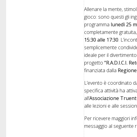
Allenare la mente, stimol
gioco: sono questi gli 
programma
lunedì 25 
completamente gratuita,
15:30 alle 17:30
. L’incon
semplicemente condivider
ideale per il divertiment
progetto
“R.A.D.I.C.I. 
finanziata dalla
Regione
L’evento è coordinato dal
specifica attività ha attiv
all’
Associazione Truen
alle lezioni e alle sessio
Per ricevere maggiori in
messaggio al seguente r