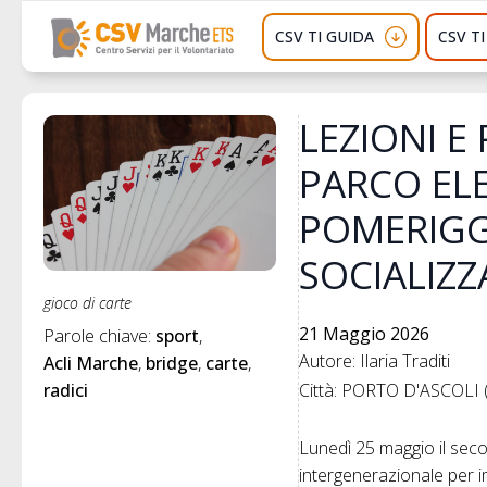
CSV TI GUIDA
CSV T
LEZIONI E 
PARCO EL
POMERIGG
SOCIALIZZ
gioco di carte
21 Maggio 2026
Parole chiave: 
sport
Autore: Ilaria Traditi
Acli Marche
bridge
carte
radici
Città: PORTO D'ASCOLI 
Lunedì 25 maggio il seco
intergenerazionale per im