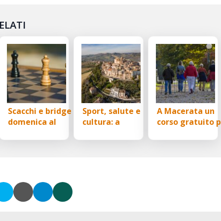
ELATI
Scacchi e bridge
Sport, salute e
A Macerata un
di
domenica al
cultura: a
corso gratuito 
Centro
Monteprandone
scoprire i benefi
PortoGrande: un
un 2026 ricco di
del Nordic
pomeriggio
iniziative con l’US
Walking
ce
dedicato alla
Acli Marche
mente a San
Benedetto del
Tronto