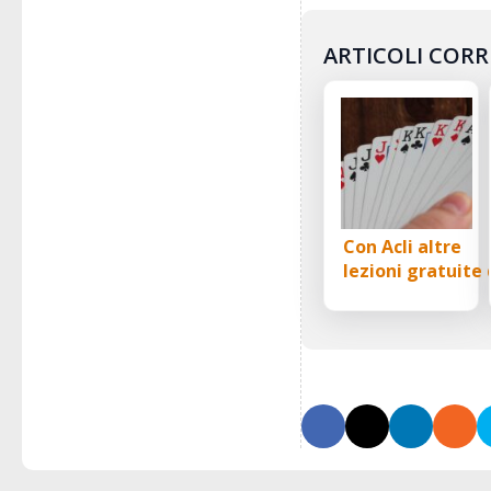
ARTICOLI CORR
Con Acli altre
lezioni gratuite 
bridge a San
Benedetto: lo
“sport della
mente” che unis
le generazioni