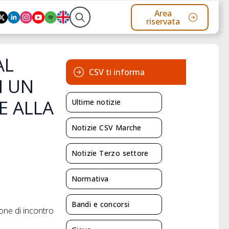
Area
riservata
Search
for:
AL
CSV ti informa
I UN
E ALLA
Ultime notizie
Notizie CSV Marche
Notizie Terzo settore
Normativa
Bandi e concorsi
one di incontro