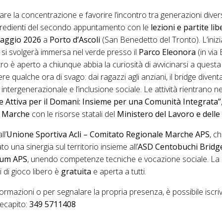
are la concentrazione e favorire l’incontro tra generazioni diver
ingredienti del secondo appuntamento con le
lezioni e partite li
maggio 2026
a
Porto d’Ascoli
(San Benedetto del Tronto). L’inizia
 si svolgerà immersa nel verde presso il
Parco Eleonora
(in via 
tro è aperto a chiunque abbia la curiosità di avvicinarsi a questa 
e qualche ora di svago: dai ragazzi agli anziani, il bridge dive
o intergenerazionale e l’inclusione sociale. Le attività rientrano n
Rete Attiva per il Domani: Insieme per una Comunità Integrata”
 Marche
con le risorse statali del
Ministero del Lavoro e delle 
l’
Unione Sportiva Acli – Comitato Regionale Marche APS
, c
ato una sinergia sul territorio insieme all’
ASD Centobuchi Bridg
tum APS
, unendo competenze tecniche e vocazione sociale. La
ni di gioco libero è
gratuita
e aperta a tutti.
formazioni o per segnalare la propria presenza, è possibile iscri
ecapito:
349 5711408