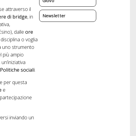
Giovo
se attraverso il
Newsletter
bere di bridge
, in
tiva,
Esino), dalle
ore
disciplina o voglia
nta uno strumento
el più ampio
, un’iniziativa
Politiche sociali
.
he per questa
e
e
 partecipazione
versi inviando un