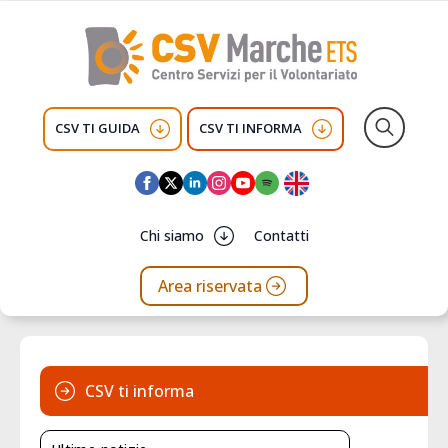
CSV TI GUIDA
CSV TI INFORMA
Search
for:
Chi siamo
Contatti
Area riservata
CSV ti informa