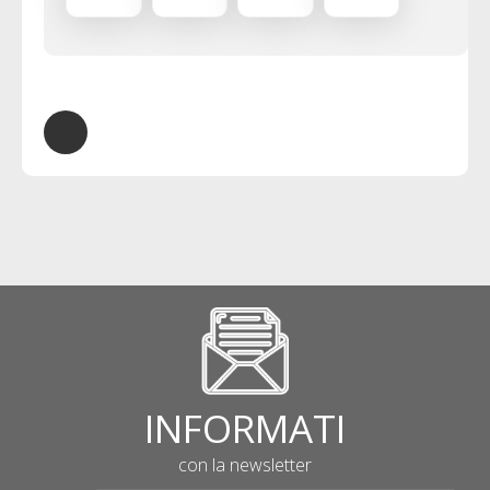
degli operatori
memoria e
scoperta della
musica, cabaret
culturali di Ancona
presente
storia con la
folclore al Parco
in rete
sull’esodo
“Camminata dei
delle Querce
giuliano-dalmata
musei”
INFORMATI
con la newsletter