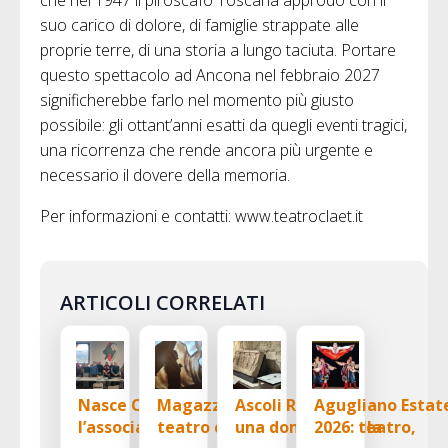
che nel 1947 il piroscafo Toscana approdò con il
suo carico di dolore, di famiglie strappate alle
proprie terre, di una storia a lungo taciuta. Portare
questo spettacolo ad Ancona nel febbraio 2027
significherebbe farlo nel momento più giusto
possibile: gli ottant’anni esatti da quegli eventi tragici,
una ricorrenza che rende ancora più urgente e
necessario il dovere della memoria.
Per informazioni e contatti: www.teatroclaet.it
ARTICOLI CORRELATI
Nasce OCRA,
Magazzino 18, il
Ascoli Romana:
Agugliano Estat
l’associazione
teatro civile tra
una domenica alla
2026: teatro,