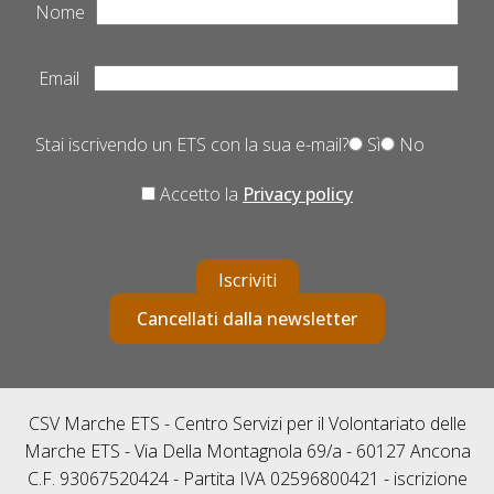
Nome
Email
Stai iscrivendo un ETS con la sua e-mail?
Sì
No
Accetto la
Privacy policy
Iscriviti
Cancellati dalla newsletter
CSV Marche ETS - Centro Servizi per il Volontariato delle
Marche ETS - Via Della Montagnola 69/a - 60127 Ancona
C.F. 93067520424 - Partita IVA 02596800421 - iscrizione