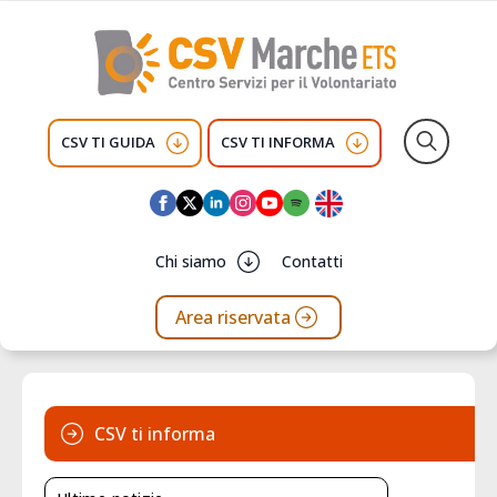
CSV TI GUIDA
CSV TI INFORMA
Search
for:
Chi siamo
Contatti
Area riservata
CSV ti informa