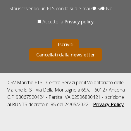
Stai iscrivendo un ETS con la sua e-mail?
Sì
No
Accetto la
Privacy policy
Iscriviti
Cancellati dalla newsletter
CSV Marche ETS - Centro Servizi per il Volontariato delle
Marche ETS - Via Della Montagnola 69/a - 60127 Ancona
C.F. 93067520424 - Partita IVA 02596800421 - iscrizione
al RUNTS decreto n. 85 del 24/05/2022 |
Privacy Policy