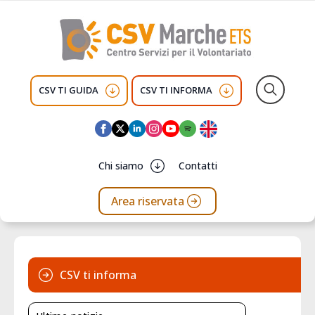
CSV TI GUIDA
CSV TI INFORMA
Search
for:
Chi siamo
Contatti
Area riservata
CSV ti informa