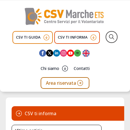
CSV TI GUIDA
CSV TI INFORMA
Search
for:
Chi siamo
Contatti
Area riservata
CSV ti informa