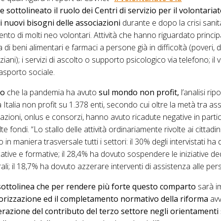
e sottolineato il ruolo dei Centri di servizio per il volontariat
 nuovi bisogni delle associazioni
durante e dopo la crisi sanita
to di molti neo volontari. Attività che hanno riguardato princi
di beni alimentari e farmaci a persone già in difficoltà (poveri, d
nziani); i servizi di ascolto o supporto psicologico via telefono; il
trasporto sociale.
to
che la pandemia ha avuto
sul mondo non profit,
l’analisi ripo
 Italia non profit su 1.378 enti, secondo cui oltre la metà tra as
azioni, onlus e consorzi, hanno avuto ricadute negative in partico
lte fondi. “Lo stallo delle attività ordinariamente rivolte ai cittadin
n maniera trasversale tutti i settori: il 30% degli intervistati ha
cative e formative; il 28,4% ha dovuto sospendere le iniziative d
turali; il 18,7% ha dovuto azzerare interventi di assistenza alle per
sottolinea che per rendere più forte questo comparto
sarà i
orizzazione ed il completamento normativo della riforma
avv
razione del contributo del terzo settore negli orientamenti s