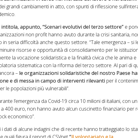
ei grandi cambiamenti in atto, con spunti di riflessione sull’intera
demico.
i intitola, appunto, “Scenari evolutivi del terzo settore”
e pone
ganizzazioni non profit hanno avuto durante la crisi sanitaria, n
in seria difficoltà anche questo settore. “Tale emergenza – si le
iminuire risorse e opportunità di consolidamento per le istituzion
ente la vocazione solidaristica e la finalità civica che le anima e
atoria sistematica con la riforma del terzo settore. Al pari di q
e ancora –
le organizzazioni solidaristiche del nostro Paese 
ione e di messa in campo di interventi rilevanti
per il contenim
r le popolazioni più vulnerabili”.
rante l’emergenza da Covid-19 circa 10 milioni di italiani, con u
 a 400 euro, non hanno avuto alcun cuscinetto finanziario per r
ock economico”.
 i dati di alcune indagini che di recente hanno tratteggiato lo sta
 le quali figura il report di CSVnet
“
Il volontariato e la