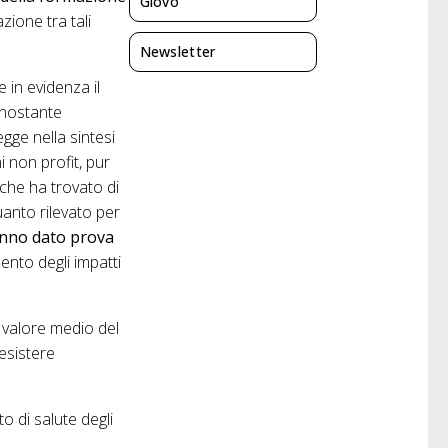
Giovo
zione tra tali
Newsletter
 in evidenza il
onostante
gge nella sintesi
i non profit, pur
 che ha trovato di
uanto rilevato per
hanno dato prova
ento degli impatti
n valore medio del
esistere
to di salute degli