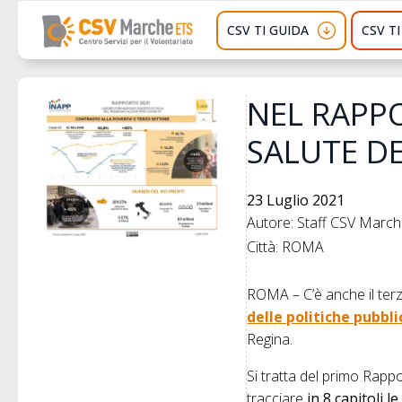
CSV TI GUIDA
CSV T
NEL RAPPO
SALUTE D
23 Luglio 2021
Autore: Staff CSV Marc
Città: ROMA
ROMA – C’è anche il ter
delle politiche pubbl
Regina.
Si tratta del primo Rappo
tracciare
in 8 capitoli
le