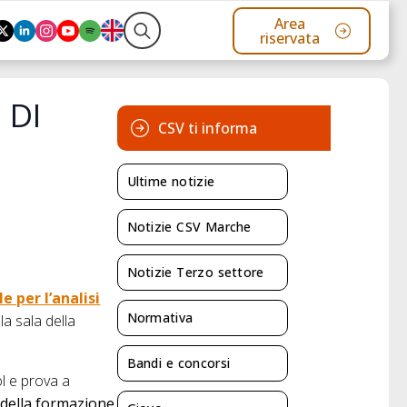
Area
riservata
Search
for:
 DI
CSV ti informa
Ultime notizie
Notizie CSV Marche
Notizie Terzo settore
e per l’analisi
Normativa
la sala della
Bandi e concorsi
ol e prova a
i della formazione