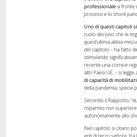
professionale
a fronte d
processi e lo shock pan
Uno di questi capitoli s
ruolo decisivo che le or
quest’ultima abbia messo 
del capitolo – ha fatto d
stimolando significativam
recente una cornice regol
altri Paesi UE, – si legg
di capacità di mobilitaz
della pandemia, specie pe
Secondo il Rapporto, “du
risparmio non superiore
autonomamente allo sh
Nel capitolo si citano poi
enti di terzo settore, tra