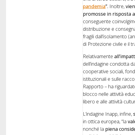
pandemia
”.
Inoltre,
vien
promosse in risposta ai
conseguente coinvolgimen
distribuzione e consegna 
fragili dall’isolamento (a
di Protezione civile e il 
Relativamente
all’impat
dell’indagine condotta da
cooperative sociali, fond
istituzionali e sulle racco
Rapporto – ha riguardato i
blocco nelle attività edu
libero e alle attività cul
L’indagine Inapp, infine,
in ottica europea, “la
val
nonché la
piena conside