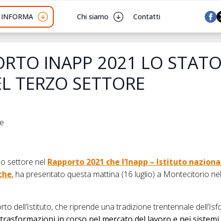
I INFORMA
Chi siamo
Contatti
RTO INAPP 2021 LO STATO
EL TERZO SETTORE
he
zo settore nel
Rapporto 2021 che l’Inapp – Istituto nazional
iche
, ha presentato questa mattina (16 luglio) a Montecitorio nel
rto dell’Istituto, che riprende una tradizione trentennale dell’Isf
 trasformazioni in corso nel mercato del lavoro e nei sistem