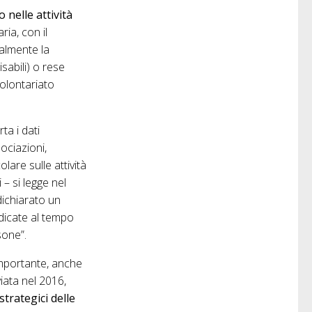
o nelle attività
ria, con il
palmente la
isabili) o rese
 volontariato
rta i dati
sociazioni,
lare sulle attività
i – si legge nel
 dichiarato un
edicate al tempo
sone”.
mportante, anche
iata nel 2016,
trategici delle