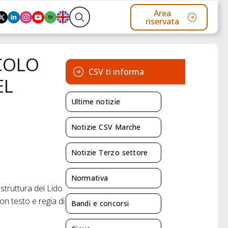
Area
riservata
Search
for:
ACOLO
CSV ti informa
EL
Ultime notizie
Notizie CSV Marche
Notizie Terzo settore
Normativa
truttura del Lido
on testo e regia di
Bandi e concorsi