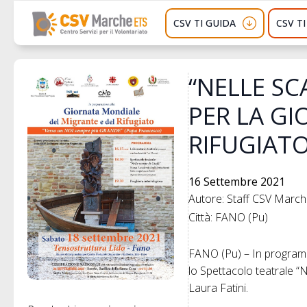
CSV TI GUIDA
CSV T
“NELLE SC
PER LA GI
RIFUGIAT
16 Settembre 2021
Autore: Staff CSV Marc
Città: FANO (Pu)
FANO (Pu) – In programm
lo Spettacolo teatrale “N
Laura Fatini.