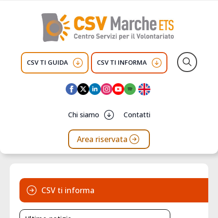
CSV TI GUIDA
CSV TI INFORMA
Search
for:
Chi siamo
Contatti
Area riservata
CSV ti informa