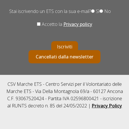
Stai iscrivendo un ETS con la sua e-mail?
Sì
No
Accetto la
Privacy policy
Iscriviti
Cancellati dalla newsletter
CSV Marche ETS - Centro Servizi per il Volontariato delle
Marche ETS - Via Della Montagnola 69/a - 60127 Ancona
C.F. 93067520424 - Partita IVA 02596800421 - iscrizione
al RUNTS decreto n. 85 del 24/05/2022 |
Privacy Policy