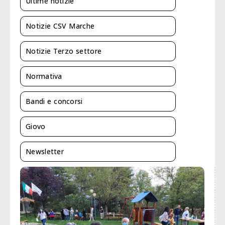
Ultime notizie
Notizie CSV Marche
Notizie Terzo settore
Normativa
Bandi e concorsi
Giovo
Newsletter