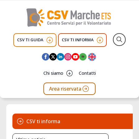
CSV TI GUIDA
CSV TI INFORMA
Search
for:
Chi siamo
Contatti
Area riservata
CSV ti informa