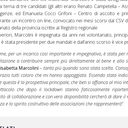
a terna di tre candidati (gli altri erano Renato Campetella – As
rgenze; ed Emanuela Cocci Grifoni – Centro di ascolto e pri
urante un incontro on line, convocato nei mesi scorsi dal CSV d
iato della provincia iscritte al Registro regionale.
riori, Marcolini è impegnata da anni nel volontariato, princip
i è stata presidente per due mandati e dall’anno scorso è vice pr
me, per un incarico così importante e impegnativo, è stata per
itazione a contribuire sempre più direttamente al bene e allo 
lisabetta Marcolini
–
tanto più quando sono stata scelta. Consa
ngrazio tutti coloro che mi hanno appoggiata. Essendo stata ind
 questa è la prospettiva principale, che ben si affianca al mio in
 spettacolo che dopo il lockdown stanno faticosamente ripart
to di collaborazione e con vera disponibilità cercherò di dare il 
nza e lo spirito costruttivo delle associazioni che rappresenterò
”.