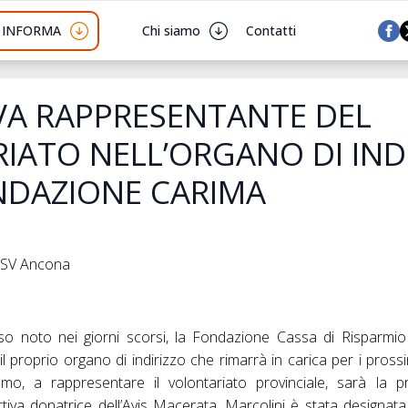
I INFORMA
Chi siamo
Contatti
A RAPPRESENTANTE DEL
IATO NELL’ORGANO DI IND
NDAZIONE CARIMA
 CSV Ancona
oto nei giorni scorsi, la Fondazione Cassa di Risparmio d
 proprio organo di indirizzo che rimarrà in carica per i prossi
smo, a rappresentare il volontariato provinciale, sarà la 
attiva donatrice dell’Avis Macerata. Marcolini è stata designat