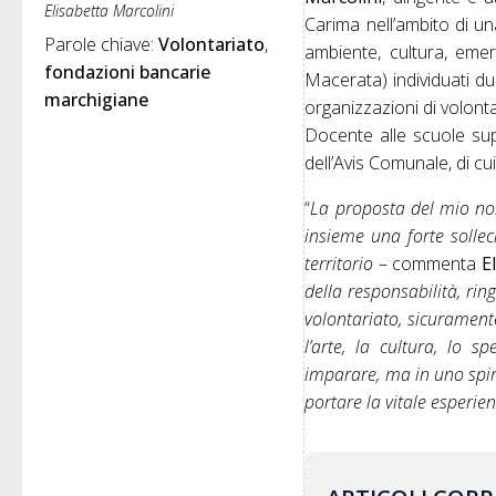
Elisabetta Marcolini
Carima nell’ambito di un
Parole chiave: 
Volontariato
ambiente, cultura, eme
fondazioni bancarie 
Macerata) individuati d
marchigiane
organizzazioni di volontar
Docente alle scuole supe
dell’Avis Comunale, di cu
“
La proposta del mio no
insieme una forte sollec
territorio
– commenta
E
della responsabilità, ri
volontariato, sicuramente
l’arte, la cultura, lo
imparare, ma in uno spiri
portare la vitale esperie