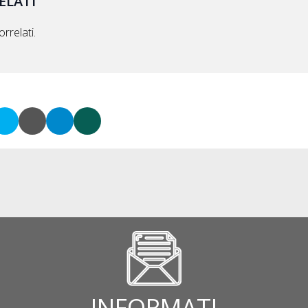
ELATI
rrelati.
INFORMATI