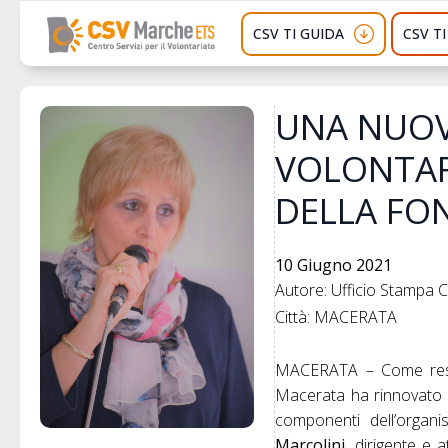
CSV TI GUIDA
CSV T
UNA NUOV
VOLONTAR
DELLA FO
10 Giugno 2021
Autore: Ufficio Stampa
Città: MACERATA
MACERATA – Come reso n
Macerata ha rinnovato il
componenti dell’organi
Marcolini
, dirigente e 