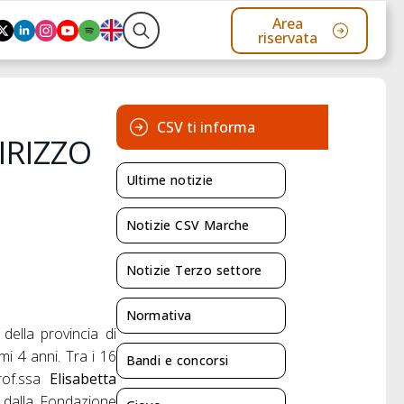
Area
riservata
Search
for:
CSV ti informa
IRIZZO
Ultime notizie
Notizie CSV Marche
Notizie Terzo settore
Normativa
ella provincia di
mi 4 anni. Tra i 16
Bandi e concorsi
prof.ssa
Elisabetta
a dalla Fondazione