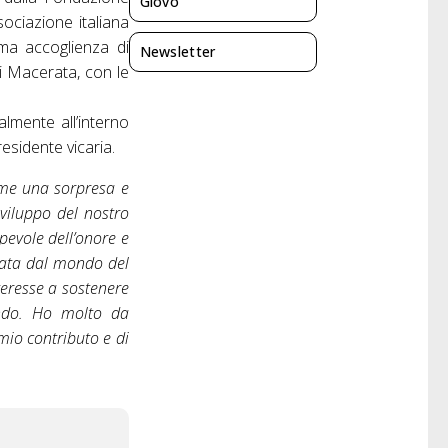
Giovo
sociazione italiana
ma accoglienza di
Newsletter
i Macerata, con le
almente all’interno
esidente vicaria.
 me una sorpresa e
sviluppo del nostro
pevole dell’onore e
icata dal mondo del
teresse a sostenere
endo. Ho molto da
mio contributo e di