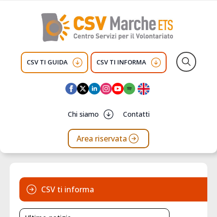
CSV TI GUIDA
CSV TI INFORMA
Search
for:
Chi siamo
Contatti
Area riservata
CSV ti informa