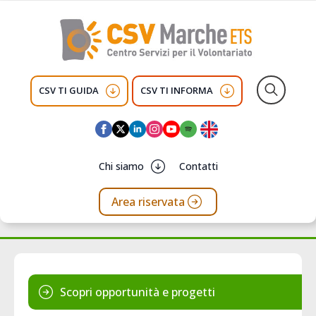
CSV TI GUIDA
CSV TI INFORMA
Search
for:
Chi siamo
Contatti
Area riservata
Scopri opportunità e progetti