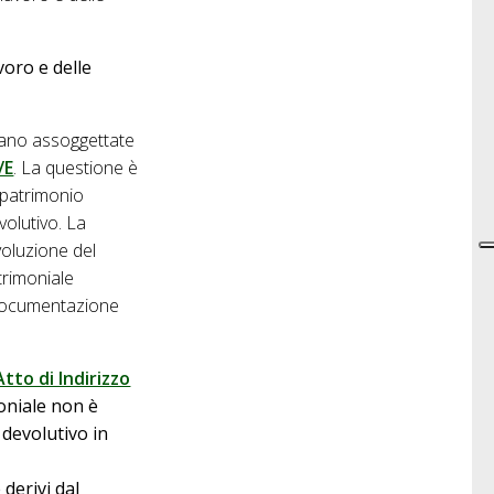
voro e delle
erano assoggettate
/E
. La questione è
l patrimonio
volutivo. La
evoluzione del
trimoniale
a documentazione
Atto di Indirizzo
moniale non è
 devolutivo in
 derivi dal