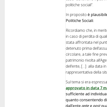
politiche sociali”.
In proposito
è plausibil
Politiche Sociali
.
Ricordiamo che, in merit
in caso di perdita di quali
stata affrontata nel punt
detenuto prima dell’assun
circolare, a tale fine pr
patrimonio rivolta all’A
dell’ente, […] alla data 
rappresentativa della sit
Sul tema si era espress
approvato in data 7 m
sufficiente ad individu
quanto consentendo di 
dall’ente
ante
e
post
qua