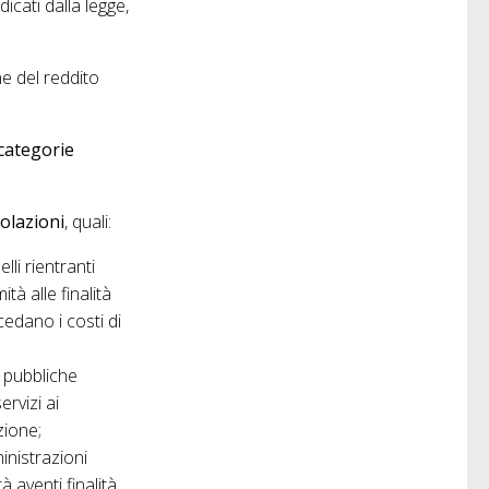
dicati dalla legge,
one del reddito
 categorie
olazioni
, quali:
li rientranti
tà alle finalità
ccedano i costi di
e pubbliche
rvizi ai
zione;
inistrazioni
 aventi finalità