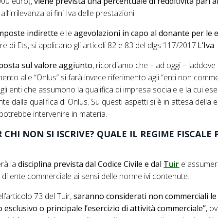
000 euro),
viene prevista una percentuale di redditività pari a
e all’irrilevanza ai fini Iva delle prestazioni.
mposte indirette
e le
agevolazioni in capo al donante per le 
e di Ets, si applicano gli articoli 82 e 83 del dlgs 117/2017.
L’Iva
posta sul valore aggiunto
, ricordiamo che – ad oggi – laddove l
ento alle “Onlus” si farà invece riferimento agli “enti non comme
gli enti che assumono la qualifica di impresa sociale e la cui es
 dalla qualifica di Onlus. Su questi aspetti si è in attesa della
potrebbe intervenire in materia.
CHI NON SI ISCRIVE? QUALE IL REGIME FISCALE 
erà la
disciplina prevista dal Codice Civile e dal
Tuir
e assumerà 
di ente commerciale ai sensi delle norme ivi contenute.
ll’articolo 73 del Tuir,
saranno considerati non commerciali le
sclusivo o principale l’esercizio di attività commerciale”
, o