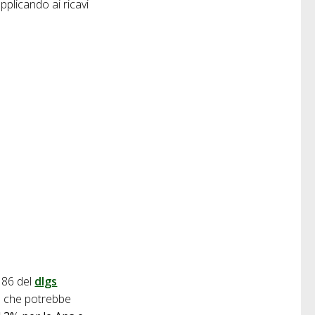
applicando ai ricavi
o 86 del
dlgs
a che potrebbe