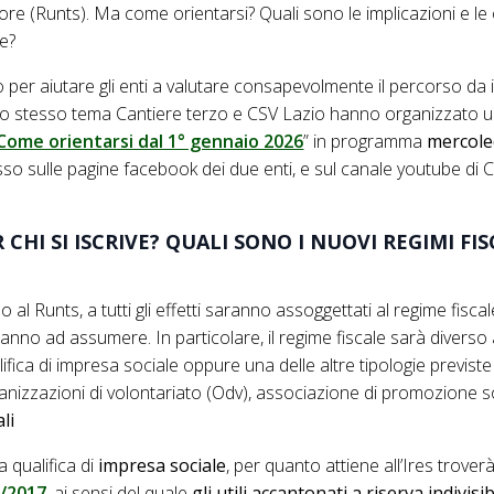
ore (Runts). Ma come orientarsi? Quali sono le implicazioni e le
ne?
 per aiutare gli enti a valutare consapevolmente il percorso da 
o stesso tema Cantiere terzo e CSV Lazio hanno organizzato u
Come orientarsi dal 1° gennaio 2026
” in programma
mercoled
o sulle pagine facebook dei due enti, e sul canale youtube di C
CHI SI ISCRIVE? QUALI SONO I NUOVI REGIMI FIS
no al Runts, a tutti gli effetti saranno assoggettati al regime fisca
anno ad assumere. In particolare, il regime fiscale sarà diverso
fica di impresa sociale oppure una delle altre tipologie previste
izzazioni di volontariato (Odv), associazione di promozione so
li
 qualifica di
impresa sociale
, per quanto attiene all’Ires trove
2/2017
, ai sensi del quale
gli utili accantonati a riserva indivisi