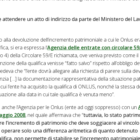
e attendere un atto di indirizzo da parte del Ministero del La
o alla devoluzione dell’incremento patrimoniale a cui le Onlus 
fica, si era espressa l’
Agenzia delle entrate con circolare 59
o 4) della Circolare 59/E richiamata, ove veniva previsto come i
zione della qualifica venisse “fatto salvo” rispetto all’obbligo de
evedeva che “l’ente dovrà allegare alla richiesta di parere sulla d
genzia […] la documentazione rappresentativa della situazione pa
in cui l’ente ha acquisito la qualifica di ONLUS, nonché la stess
uazione alla data in cui tale qualifica è venuta meno”
.
a anche l’Agenzia per le Onlus (ente ad oggi soppresso) con un
aggio 2008
, nel quale affermava che “
tuttavia, lo stato patri
are l’incremento di patrimonio che deve soggiacere al vincolo
operare solo una differenza aritmetica di quanto detenuto
lifica, non permette di stabilire se l’incremento patrimoniale