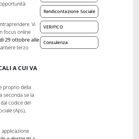
 opportunità
Rendicontazione Sociale
intraprendere. Vi
VERIF!CO
n focus online
ì 29 ottobre alle
Consulenza
antiere terzo
CALI A CUI VA
le proprio della
 a seconda se la
 dal codice del
ciale (Aps),
rà applicazione
bile e destinati a