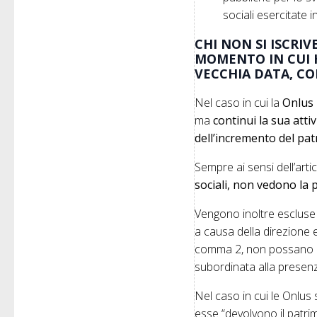
sociali esercitate in
CHI NON SI ISCRI
MOMENTO IN CUI H
VECCHIA DATA, C
Nel caso in cui la
Onlus 
ma
continui la sua attiv
dell’incremento del pa
Sempre ai sensi dell’arti
sociali, non vedono la p
Vengono inoltre escluse 
a causa della direzione e
comma 2, non possano as
subordinata alla presenz
Nel caso in cui le Onlus 
esse “devolvono il patrim