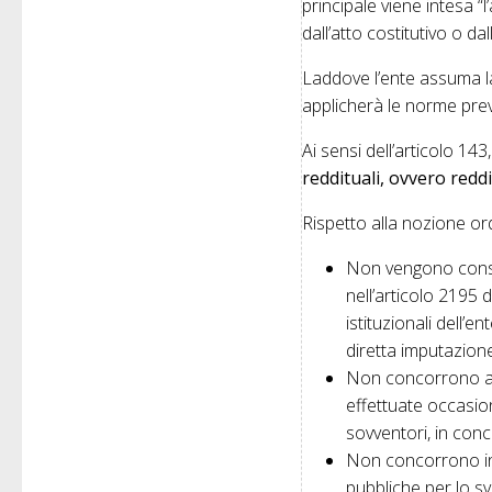
principale viene intesa “l
dall’atto costitutivo o dal
Laddove l’ente assuma la 
applicherà le norme previ
Ai sensi dell’articolo 143
reddituali, ovvero reddit
Rispetto alla nozione ord
Non vengono conside
nell’articolo 2195 d
istituzionali dell’e
diretta imputazion
Non concorrono all
effettuate occasio
sovventori, in con
Non concorrono ino
pubbliche per lo sv