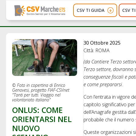
CSV TI GUIDA
CSV T
30 Ottobre 2025
Città: ROMA
(da Cantiere Terzo settore
Terzo settore, dovranno 
conseguenze fiscali e pa
e come prepararsi
.
© Foto in copertina di Enrico
Genovesi, progetto FIAF-CSVnet
"Tanti per tutti. Viaggio nel
Con l’entrata in vigore d
volontariato italiano"
capitolo significativo pe
ONLUS: COME
dell’Anagrafe gestita dal
ORIENTARSI NEL
probabile che il numero s
NUOVO
Queste organizzazioni si