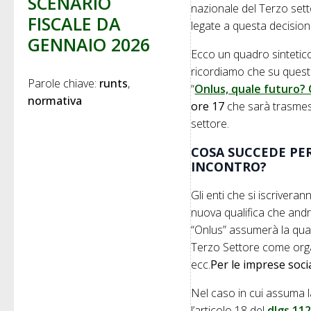
SCENARIO
nazionale del Terzo sett
FISCALE DA
legate a questa decisio
GENNAIO 2026
Ecco un quadro sintetico
ricordiamo che su quest
Parole chiave: 
runts
“
Onlus, quale futuro? 
normativa
ore 17
che sarà trasmess
settore.
COSA SUCCEDE PER 
INCONTRO?
Gli enti che si iscriveran
nuova qualifica che andr
“Onlus” assumerà la quali
Terzo Settore come organ
ecc.
Per le imprese socia
Nel caso in cui assuma la
l’articolo 18 del
dlgs 11