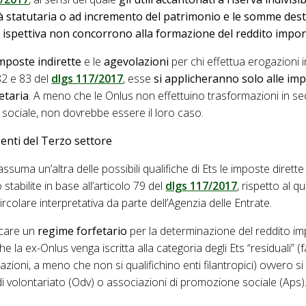
tà statutaria o ad incremento del patrimonio e le somme dest
tà ispettiva non concorrono alla formazione del reddito impon
mposte indirette
e le
agevolazioni
per chi effettua erogazioni i
 82 e 83 del
dlgs 117/2017
, esse
si applicheranno solo alle imp
etaria
. A meno che le Onlus non effettuino trasformazioni in se
a sociale, non dovrebbe essere il loro caso.
i enti del Terzo settore
ssuma un’altra delle possibili qualifiche di Ets le imposte dirette
 stabilite in base all’articolo 79 del
dlgs 117/2017
, rispetto al q
ircolare interpretativa da parte dell’Agenzia delle Entrate.
licare un
regime forfetario
per la determinazione del reddito impo
la ex-Onlus venga iscritta alla categoria degli Ets “residuali” (
zioni, a meno che non si qualifichino enti filantropici) ovvero si 
i volontariato (Odv) o associazioni di promozione sociale (Aps)