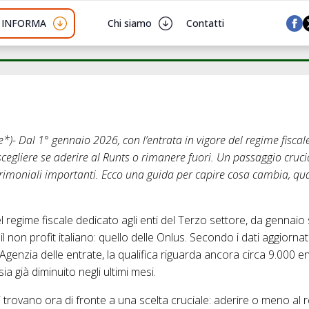
I INFORMA
Chi siamo
Contatti
*)- Dal 1° gennaio 2026, con l’entrata in vigore del regime fiscale 
scegliere se aderire al Runts o rimanere fuori. Un passaggio cruc
trimoniali importanti. Ecco una guida per capire cosa cambia, qua
el regime fiscale dedicato agli enti del Terzo settore, da gennaio
r il non profit italiano: quello delle Onlus. Secondo i dati aggiorn
l’Agenzia delle entrate, la qualifica riguarda ancora circa 9.000 e
ia già diminuito negli ultimi mesi.
 trovano ora di fronte a una scelta cruciale: aderire o meno al r