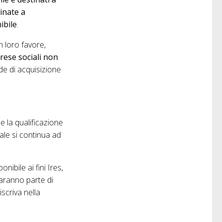
inate a
ibile
.
n loro favore,
rese sociali non
de di acquisizione
 e la qualificazione
uale si continua ad
nibile ai fini Ires,
faranno parte di
iscriva nella
.