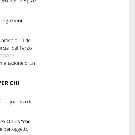
l 3% per le Aps e
erogazioni
’articolo 10 del
rciali del Terzo
enzione
 emanazione di un
PER CHI
la qualifica di
 ex Onlus “che
ve per oggetto