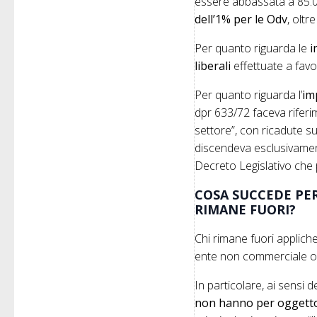
essere abbassata a 85.
dell’1% per le Odv
, oltr
Per quanto riguarda le
i
liberali
effettuate a favor
Per quanto riguarda l’
im
dpr 633/72 faceva riferim
settore”, con ricadute su
discendeva esclusivamente
Decreto Legislativo che 
COSA SUCCEDE PER 
RIMANE FUORI?
Chi rimane fuori applich
ente non commerciale o 
In particolare, ai sensi de
non hanno per oggetto e