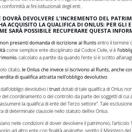
 conformità ai fini istituzionali degli enti.
VE DOVRÀ DEVOLVERE L’INCREMENTO DEL PATRI
A ACQUISITO LA QUALIFICA DI ONLUS: PER GLI E
OME SARÀ POSSIBILE RECUPERARE QUESTA INFOR
non presenti domanda di iscrizione al Runts
entro il termine
ità
come semplice ente disciplinato dal Codice Civile, vi è
l’obbl
trimonio
, calcolato a partite da quando l’ente si è scritto all’ana
colo citato,
le Onlus che invece si iscrivono al Runts, anche 
erdita di qualifica attratta nell’obbligo devolutivo
.
dall’obbligo devolutivo i
trust
dotati di tale qualifica di Onlus no
 del coordinamento o del controllo da parte dei soggetti di cui al
sumere la qualifica di ente del Terzo settore”. Tale esclusion
a di determinate clausole nello statuto dell’ex Onlus.
siano nelle condizioni di dover devolvere il patrimonio, l’articolo
onio ad altro ente con finalità analoghe, sentito il Ministero del