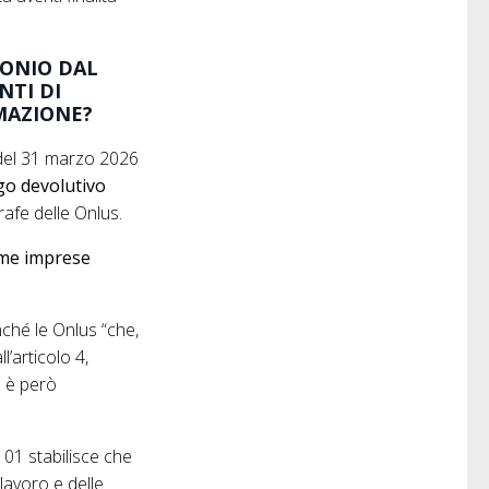
MONIO DAL
NTI DI
MAZIONE?
 del 31 marzo 2026
igo devolutivo
grafe delle Onlus.
come imprese
nché le Onlus “che,
l’articolo 4,
e è però
 101 stabilisce che
 lavoro e delle