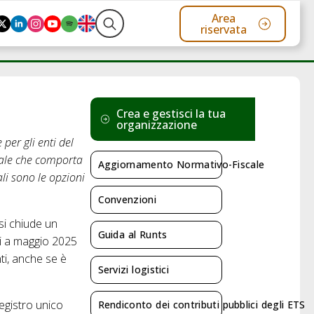
Area
riservata
Search
for:
Crea e gestisci la tua
organizzazione
per gli enti del
iale che comporta
Aggiornamento Normativo-Fiscale
li sono le opzioni
Convenzioni
 si chiude un
Guida al Runts
ati a maggio 2025
nti, anche se è
Servizi logistici
egistro unico
Rendiconto dei contributi pubblici degli ETS