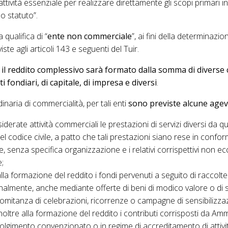
’attività essenziale per realizzare direttamente gli scopi primari in
lo statuto”.
qualifica di “
ente non commerciale
”, ai fini della determinazi
ste agli articoli 143 e seguenti del Tuir.
,
il reddito complessivo sarà formato dalla somma di diverse
i fondiari, di capitale, di impresa e diversi
.
inaria di commercialità, per tali enti
sono previste alcune agev
rate attività commerciali le prestazioni di servizi diversi da quel
el codice civile, a patto che tali prestazioni siano rese in conformi
nte, senza specifica organizzazione e i relativi corrispettivi non e
e;
a formazione del reddito i fondi pervenuti a seguito di raccolt
nalmente, anche mediante offerte di beni di modico valore o di se
comitanza di celebrazioni, ricorrenze o campagne di sensibilizza
ltre alla formazione del reddito i contributi corrisposti da Amm
olgimento convenzionato o in regime di accreditamento di attività