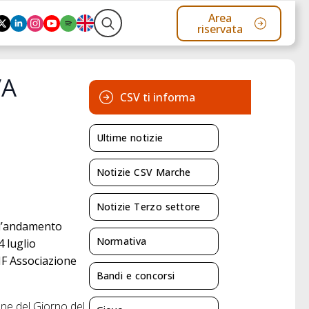
Area
riservata
Search
for:
VA
CSV ti informa
Ultime notizie
Notizie CSV Marche
Notizie Terzo settore
ll’andamento
Normativa
4 luglio
IF Associazione
Bandi e concorsi
one del Giorno del