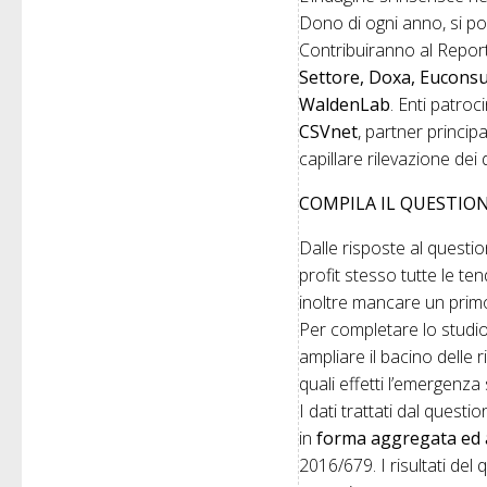
Dono di ogni anno, si pon
Contribuiranno al Repor
Settore, Doxa, Euconsult
WaldenLab
. Enti patroc
CSVnet
, partner princip
capillare rilevazione dei d
COMPILA IL QUESTIO
Dalle risposte al questi
profit stesso tutte le t
inoltre mancare un prim
Per completare lo studio
ampliare il bacino delle
quali effetti l’emergenza
I dati trattati dal questi
in
forma aggregata ed
2016/679. I risultati del 