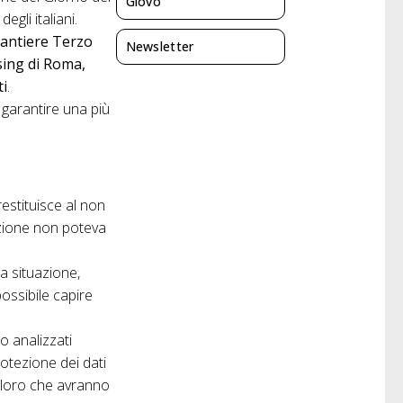
Giovo
gli italiani.
Cantiere Terzo
Newsletter
ising di Roma,
ti
.
r garantire una più
estituisce al non
dizione non poteva
a situazione,
ossibile capire
o analizzati
otezione dei dati
 coloro che avranno