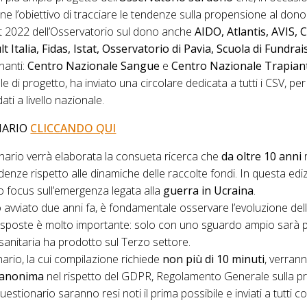
e l’obiettivo di tracciare le tendenze sulla propensione al dono de
t 2022 dell’Osservatorio sul dono anche
AIDO, Atlantis, AVIS, 
 Italia, Fidas, Istat, Osservatorio di Pavia, Scuola di Fundra
inanti:
Centro Nazionale Sangue
e
Centro Nazionale Trapian
ale di progetto, ha inviato una circolare dedicata a tutti i CSV, pe
ati a livello nazionale.
NARIO
CLICCANDO QUI
onario verrà elaborata la consueta ricerca che
da oltre 10 anni
r
endenze rispetto alle dinamiche delle raccolte fondi. In questa e
o focus sull’emergenza legata alla
guerra in Ucraina
.
 avviato due anni fa, è fondamentale osservare l’evoluzione dell
 risposte è molto importante: solo con uno sguardo ampio sarà p
 sanitaria ha prodotto sul Terzo settore.
onario, la cui compilazione richiede
non più di 10 minuti
, verrann
 anonima
nel rispetto del GDPR, Regolamento Generale sulla pr
questionario saranno resi noti il prima possibile e inviati a tutti