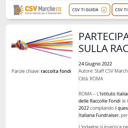
CSV TI GUIDA
CSV T
PARTECIPA
SULLA RAC
24 Giugno 2022
Autore: Staff CSV Marc
Parole chiave: 
raccolta fondi
Città: ROMA
ROMA – L’
Istituto Ital
delle Raccolte Fondi
: l
2022
compilando il
ques
Italiana Fundraiser
, pe
L’indagine si inserisce n