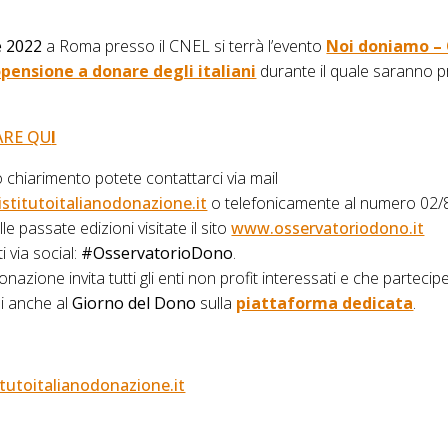
e 2022
a Roma presso il CNEL si terrà l’evento
Noi doniamo – 
pensione a donare degli italiani
durante il quale saranno pre
ARE QU
I
o chiarimento potete contattarci via mail
stitutoitalianodonazione.it
o telefonicamente al numero 02/
e passate edizioni visitate il sito
www.osservatoriodono.it
i via social:
#OsservatorioDono
.
Donazione invita tutti gli enti non profit interessati e che parteci
si anche al
Giorno del Dono
sulla
piattaforma dedicata
.
itutoitalianodonazione.it