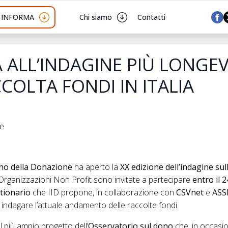
I INFORMA
Chi siamo
Contatti
 ALL’INDAGINE PIÙ LONGE
COLTA FONDI IN ITALIA
he
iano della Donazione
ha aperto la
XX edizione dell’indagine su
e Organizzazioni Non Profit sono invitate a partecipare
entro il 2
tionario
che IID propone, in collaborazione con
CSVnet
e
ASS
r indagare l’attuale andamento delle raccolte fondi.
el più ampio progetto dell’
Osservatorio sul dono
che, in occasi