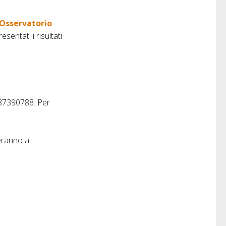
Osservatorio
sentati i risultati
87390788. Per
peranno al