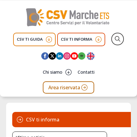
CSV TI GUIDA
CSV TI INFORMA
Search
for:
Chi siamo
Contatti
Area riservata
CSV ti informa