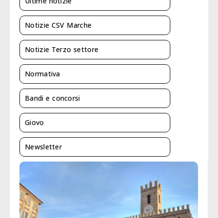
Ultime notizie
Notizie CSV Marche
Notizie Terzo settore
Normativa
Bandi e concorsi
Giovo
Newsletter