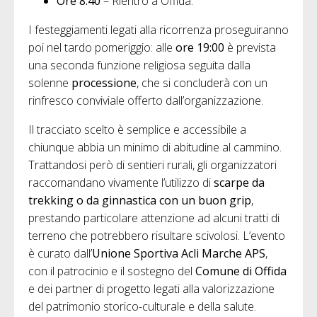
Ore 8:40
– Rientro a Offida.
I festeggiamenti legati alla ricorrenza proseguiranno
poi nel tardo pomeriggio: alle
ore 19:00
è prevista
una seconda funzione religiosa seguita dalla
solenne
processione
, che si concluderà con un
rinfresco conviviale offerto dall’organizzazione.
Il tracciato scelto è semplice e accessibile a
chiunque abbia un minimo di abitudine al cammino.
Trattandosi però di sentieri rurali, gli organizzatori
raccomandano vivamente l’utilizzo di
scarpe da
trekking o da ginnastica con un buon grip
,
prestando particolare attenzione ad alcuni tratti di
terreno che potrebbero risultare scivolosi. L’evento
è curato dall’
Unione Sportiva Acli Marche APS
,
con il patrocinio e il sostegno del
Comune di Offida
e dei partner di progetto legati alla valorizzazione
del patrimonio storico-culturale e della salute.