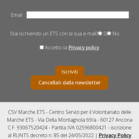
Email
Stai iscrivendo un ETS con la sua e-mail?
Sì
No
Accetto la
Privacy policy
Iscriviti
Cancellati dalla newsletter
CSV Marche ETS - Centro Servizi per il Volontariato delle
Marche ETS - Via Della Montagnola 69/a - 60127 Ancona
C.F. 93067520424 - Partita IVA 02596800421 - iscrizione
al RUNTS decreto n. 85 del 24/05/2022 |
Privacy Policy