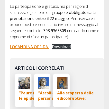
La partecipazione è gratuita, ma per ragioni di
sicurezza e gestione del gruppo è
obbligatoria la
prenotazione entro il 22 maggio
. Per riservare il
proprio posto è necessario inviare un messaggio al
seguente contatto:
393 9365509
(indicando nome e
cognome di ciascun partecipante)
LOCANDINA OFFIDA
Download
ARTICOLI CORRELATI
“Paure medievali:
“Ascoli e Dante
Alla scoperta delle
le epidemie ad
personaggi luoghi
edicole votive:
Ascoli” – percorso
e aneddoti”
una camminata
culturale il 21
tra storia e