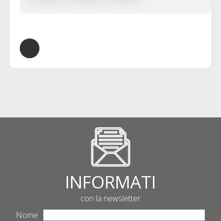
febbraio ad Ascoli
devozione ad
Piceno
Ascoli Piceno
INFORMATI
con la newsletter
Nome