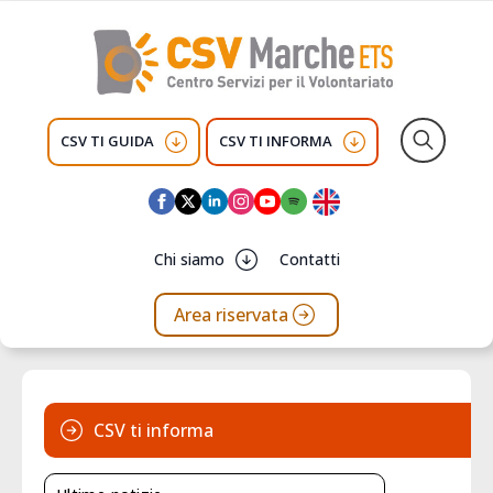
CSV TI GUIDA
CSV TI INFORMA
Search
for:
Chi siamo
Contatti
Area riservata
CSV ti informa