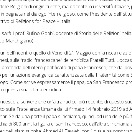
lle Religioni di origini turche, ma docente in università italiane,
mpegnata nel dialogo interreligioso, come Presidente dell’Istitu
ivo di Religions for Peace – Italia.
sarà il prof. Rufino Gobbi, docente di Storia delle Religioni nel
ico Marchigiano).
 un bell’incontro quello di Venerdì 21 Maggio con la ricca relazi
si, sulle “radici francescane” dell’enciclica Fratelli Tutti. L’occa
 profonda dell’intero pontificato di papa Francesco, che dal pove
do per un’azione evangelica caratterizzata dalla Fraternità come 
ogo. Come scrive espressamente il papa, da San Francesco prov
o questa sua ultima enciclica.
cesco a scrivere che un’altra radice, più recente, di questo s
nto sulla Fratellanza Umana da lui firmato il 4 febbraio 2019 ad
r. Se da una parte il papa si richiama, quindi, ad una delle più 
ia di 800 anni, la figura di san Francesco, dall’altra si richiama
der dell’Islam sunnita, Ahmed Al_Tayyeb, con il quale ha condivi