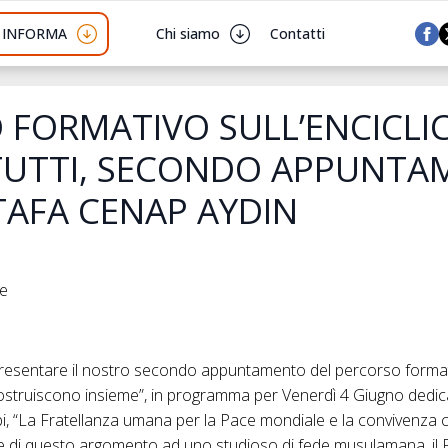
I INFORMA
Chi siamo
Contatti
 FORMATIVO SULL’ENCICLI
 TUTTI, SECONDO APPUNT
AFA CENAP AYDIN
he
presentare il nostro secondo appuntamento del percorso formativ
 si costruiscono insieme”, in programma per Venerdì 4 Giugno dedi
 “La Fratellanza umana per la Pace mondiale e la convivenza ci
ne di questo argomento ad uno studioso di fede musulamana, il 