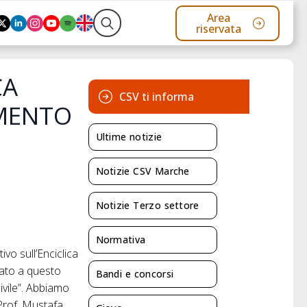
Area
riservata
Search
for:
CA
CSV ti informa
AMENTO
Ultime notizie
Notizie CSV Marche
Notizie Terzo settore
Normativa
o sull’Enciclica
cato a questo
Bandi e concorsi
vile”. Abbiamo
Prof. Mustafa