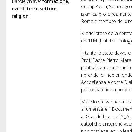
Parole chiave: 
formazione
Cenap Aydin, Sociologo de
eventi terzo settore
islamica profondamente i
religioni
Roma e membro del dirett
Moderatore della serata 
dell’ITM (Istituto Teolog
Intanto, è stato davvero
Prof. Padre Pietro Marane
puntualizzare una radice
riprende le linee di fon
Accoglienza e come Dial
profonda che ha prodott
Ma è lo stesso papa Fran
all’umanità, è il Docume
al Grande Imam di Al_Azha
cattoliche ancorchè vecch
non cristiana, ad un lea