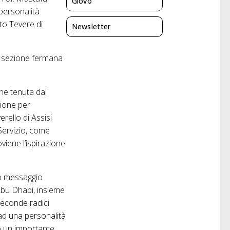
Giovo
 personalità
to Tevere di
Newsletter
la sezione fermana
one tenuta dal
sione per
rello di Assisi
Servizio, come
iene l’ispirazione
uo messaggio
 Abu Dhabi, insieme
feconde radici
 ad una personalità
so un importante