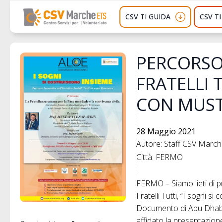
CSV TI GUIDA
CSV T
PERCORSO
FRATELLI
CON MUST
28 Maggio 2021
Autore: Staff CSV Marc
Città: FERMO
FERMO – Siamo lieti di 
Fratelli Tutti, “I sogni
Documento di Abu Dhabi,
affidato la presentazio