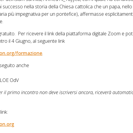
uccesso nella storia della Chiesa cattolica che un papa, nello
raria più impegnativa per un pontefice), affermasse esplicitamente
ne.
ratuito. Per ricevere il link della piattaforma digitale Zoom e po
ntro il 4 Giugno, al seguente link
ion.org/formazione
.
 seguito anche
 ALOE OdV
o per il primo incontro non deve iscriversi ancora, riceverà automa
ink:
on.org