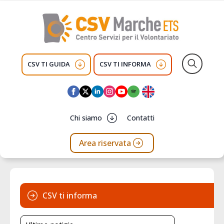
CSV TI GUIDA
CSV TI INFORMA
Search
for:
Chi siamo
Contatti
Area riservata
CSV ti informa