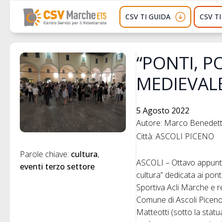
CSV TI GUIDA
CSV T
“PONTI, P
MEDIEVAL
5 Agosto 2022
Autore: Marco Benedette
Città: ASCOLI PICENO
Parole chiave: 
cultura
ASCOLI – Ottavo appuntam
eventi terzo settore
cultura” dedicata ai ponti
Sportiva Acli Marche e r
Comune di Ascoli Piceno,
Matteotti (sotto la statua