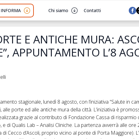
I INFORMA
Chi siamo
Contatti
ORTE E ANTICHE MURA: ASC
E”, APPUNTAMENTO L’8 AG
lli
ento stagionale, lunedì 8 agosto, con l’iniziativa “Salute in ca
, alle porte ed alle antiche mura della città. L’iniziativa è promo
ealizzata grazie al contributo di Fondazione Cassa di risparmio d
 e di Qualis Lab – Analisi Cliniche. La partenza avverrà alle ore
 di Cecco d’Ascoli, proprio vicino al ponte di Porta Maggiore). L’i