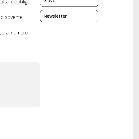
Giovo
ittà, d’obbligo
Newsletter
sono sovente
gio al numero