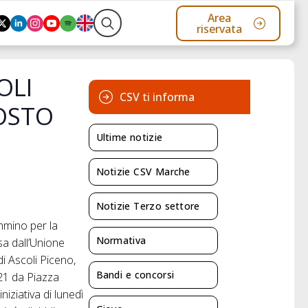
Area
riservata
Search
for:
OLI
CSV ti informa
OSTO
Ultime notizie
Notizie CSV Marche
Notizie Terzo settore
mmino per la
Normativa
ssa dall’Unione
i Ascoli Piceno,
Bandi e concorsi
 21 da Piazza
niziativa di lunedì