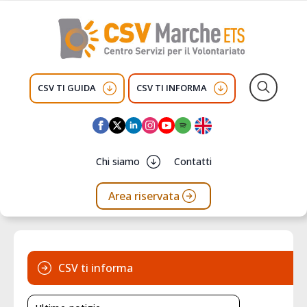
CSV TI GUIDA
CSV TI INFORMA
Search
for:
Chi siamo
Contatti
Area riservata
CSV ti informa