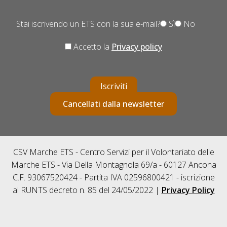
Stai iscrivendo un ETS con la sua e-mail?
Sì
No
Accetto la
Privacy policy
Iscriviti
Cancellati dalla newsletter
CSV Marche ETS - Centro Servizi per il Volontariato delle
Marche ETS - Via Della Montagnola 69/a - 60127 Ancona
C.F. 93067520424 - Partita IVA 02596800421 - iscrizione
al RUNTS decreto n. 85 del 24/05/2022 |
Privacy Policy