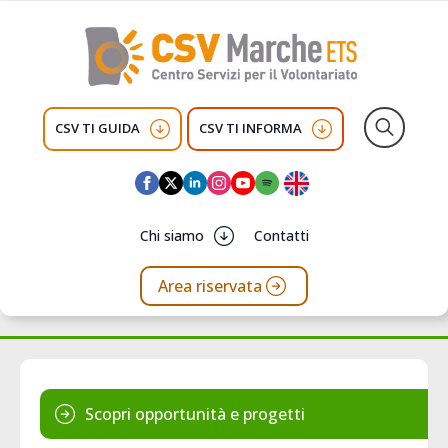
CSV TI GUIDA
CSV TI INFORMA
Search
for:
Chi siamo
Contatti
Area riservata
Scopri opportunità e progetti