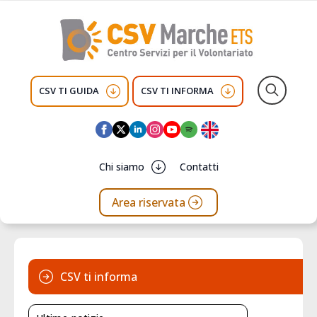
CSV TI GUIDA
CSV TI INFORMA
Search
for:
Chi siamo
Contatti
Area riservata
CSV ti informa