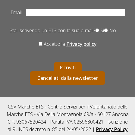
Email
Stai iscrivendo un ETS con la sua e-mail?
Sì
No
Accetto la
Privacy policy
Iscriviti
Cancellati dalla newsletter
CSV Marche ETS - Centro Servizi per il Volontariato delle
Marche ETS - Via Della Montagnola 69/a - 60127 Ancona
C.F. 93067520424 - Partita IVA 02596800421 - iscrizione
al RUNTS decreto n. 85 del 24/05/2022 |
Privacy Policy