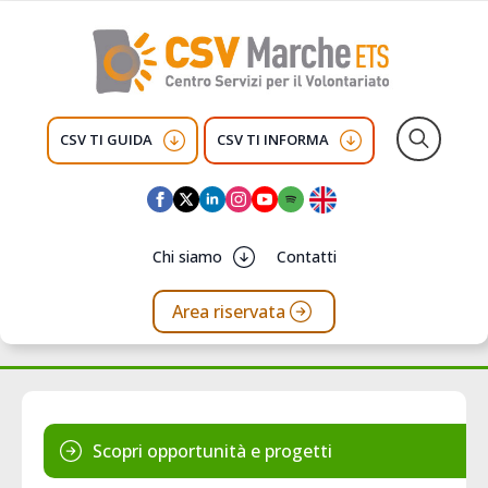
CSV TI GUIDA
CSV TI INFORMA
Search
for:
Chi siamo
Contatti
Area riservata
Scopri opportunità e progetti