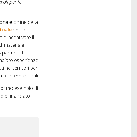
voli per le
onale
online della
rtuale
per lo
e incentivare il
di materiale
 partner. Il
mbiare esperienze
 nei territori per
i e internazionali.
l primo esempio di
d è finanziato
i.