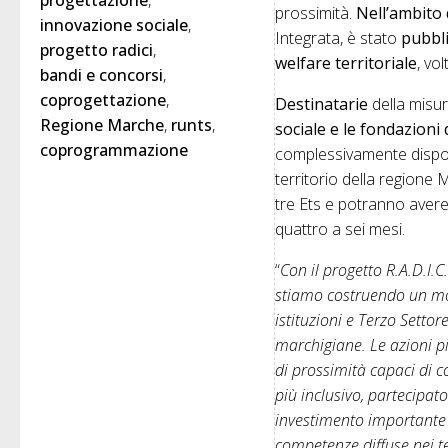
progettazione
prossimità.
Nell’ambito 
innovazione sociale
Integrata, è stato
pubbli
progetto radici
welfare territoriale
, vo
bandi e concorsi
coprogettazione
Destinatarie
della misu
Regione Marche
runts
sociale e le fondazioni
coprogrammazione
complessivamente disporr
territorio della regione
tre Ets e potranno aver
quattro a sei mesi.
“
Con il progetto R.A.D.I.C.
stiamo costruendo un mod
istituzioni e Terzo Setto
marchigiane. Le azioni pi
di prossimità capaci di c
più inclusivo, partecipat
investimento importante 
competenze diffuse nei te