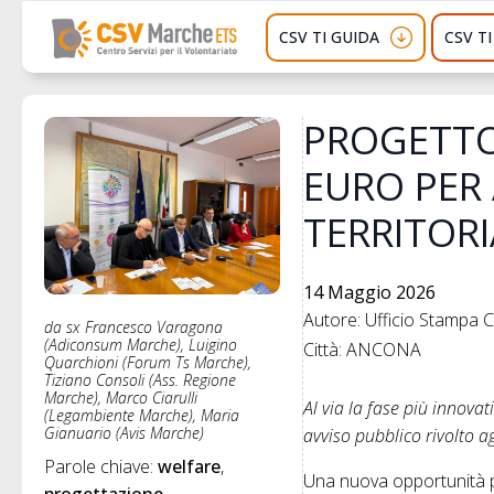
CSV TI GUIDA
CSV T
PROGETTO 
EURO PER 
TERRITORI
14 Maggio 2026
Autore: Ufficio Stampa
da sx Francesco Varagona
(Adiconsum Marche), Luigino
Città: ANCONA
Quarchioni (Forum Ts Marche),
Tiziano Consoli (Ass. Regione
Marche), Marco Ciarulli
Al via la fase più innova
(Legambiente Marche), Maria
Gianuario (Avis Marche)
avviso pubblico rivolto agl
Parole chiave: 
welfare
Una nuova opportunità per