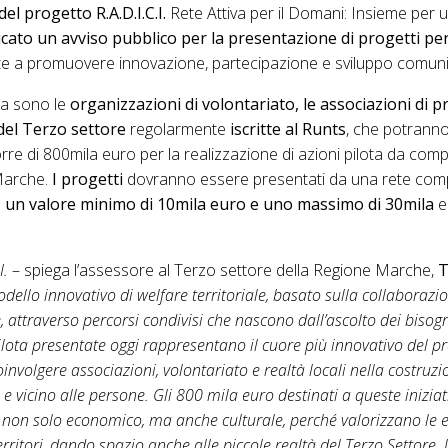
del progetto R.A.D.I.C.I.
Rete Attiva per il Domani: Insieme per
cato un avviso pubblico per la presentazione di progetti per 
lte a promuovere innovazione, partecipazione e sviluppo comuni
ra sono le
organizzazioni di volontariato, le associazioni di
 del Terzo settore
regolarmente
iscritte al Runts
, che potrann
e di 800mila euro per la realizzazione di azioni pilota da compie
 Marche.
I progetti
dovranno essere presentati da una rete co
e
un valore
minimo di 10mila euro e uno massimo di 30mila
e
I.
– spiega l’assessore al Terzo settore della Regione Marche,
T
ello innovativo di welfare territoriale, basato sulla collaborazi
re, attraverso percorsi condivisi che nascono dall’ascolto dei biso
lota presentate oggi rappresentano il cuore più innovativo del pr
oinvolgere associazioni, volontariato e realtà locali nella costruz
o e vicino alle persone. Gli 800 mila euro destinati a queste inizia
non solo economico, ma anche culturale, perché valorizzano le e
rritori, dando spazio anche alle piccole realtà del Terzo Settore.