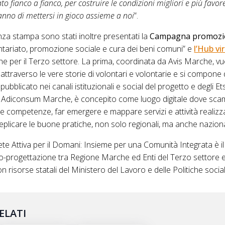
 fianco a fianco, per costruire le condizioni migliori e più favore
anno di mettersi in gioco assieme a noi
”.
za stampa sono stati inoltre presentati la
Campagna promozi
ontariato, promozione sociale e cura dei beni comuni” e
l’Hub vi
e per il Terzo settore. La prima, coordinata da Avis Marche, vuol
attraverso le vere storie di volontari e volontarie e si compone 
ubblicato nei canali istituzionali e social del progetto e degli Ets
 Adiconsum Marche, è concepito come luogo digitale dove sca
ompetenze, far emergere e mappare servizi e attività realizzati
replicare le buone pratiche, non solo regionali, ma anche nazional
ete Attiva per il Domani: Insieme per una Comunità Integrata è i
progettazione tra Regione Marche ed Enti del Terzo settore e
risorse statali del Ministero del Lavoro e delle Politiche social
ELATI