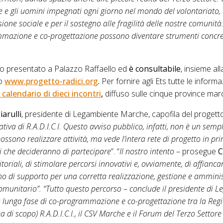
ne e gli uomini impegnati ogni giorno nel mondo del volontariato,
ne sociale e per il sostegno alle fragilità delle nostre comunità. 
mazione e co-progettazione possono diventare strumenti concret
o presentato a Palazzo Raffaello ed
è consultabile
, insieme all
to
www.progetto-radici.org
.
Per fornire agli Ets tutte le inform
calendario di dieci incontri
,
diffuso sulle cinque province mar
arulli
, presidente di Legambiente Marche, capofila del progett
tiva di R.A.D.I.C.I. Questo avviso pubblico, infatti, non è un semp
ossono realizzare attività, ma vede l’intera rete di progetto in pr
ani che decideranno di partecipare
”. “
Il nostro intento
– prosegue
C
ritoriali, di stimolare percorsi innovativi e, ovviamente, di affianca
o di supporto per una corretta realizzazione, gestione e amminis
comunitario”. “Tutto questo percorso – conclude il presidente di 
 lunga fase di co-programmazione e co-progettazione tra la Regi
di scopo) R.A.D.I.C.I., il CSV Marche e il Forum del Terzo Settor