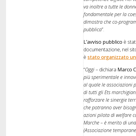
va inoltre a tutte le don
fondamentale per la coesio
dimostra che co-program
pubblica
”.
L’avviso pubblico
è stat
documentazione, nel si
è
stato organizzato un 
“
Oggi
– dichiara
Marco Ci
più sperimentale e innova
al quale le associazioni p
di tutti gli Ets marchigi
rafforzare le sinergie ter
che potranno aver bisogn
azioni pilota di welfare 
Marche – è merito di una
(Associazione temporanea 