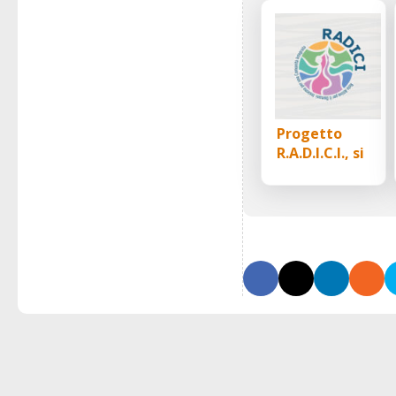
Progetto
R.A.D.I.C.I., si
presenta l’avvis
di finanziament
per azioni pilota
di welfare
comunitario