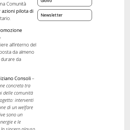
Giovo
 una Comunità
azioni pilota di
Newsletter
tario.
 promozione
o
re all’interno del
mposta da almeno
 durare da
iziano Consoli
–
one concreta tra
gni delle comunità
ogetto: interventi
ione di un welfare
tive sono un
nergie e le
 Un sincero plauso