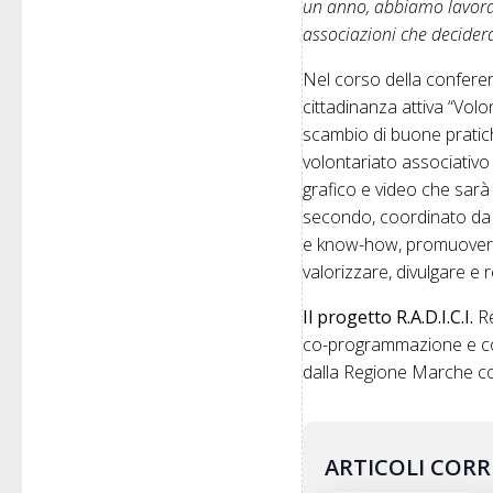
un anno, abbiamo lavorato
associazioni che decider
Nel corso della conferen
cittadinanza attiva “Vol
scambio di buone pratich
volontariato associativo 
grafico e video che sarà p
secondo, coordinato da
e know-how, promuovere c
valorizzare, divulgare e 
Il progetto R.A.D.I.C.I.
R
co-programmazione e co-
dalla Regione Marche con 
ARTICOLI CORR