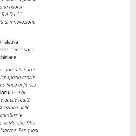
 una risorsa
R.A.D.I.C.I.
i di innovazione
a relativa
azioni necessarie,
chigiane.
o –
inizia la parte
lice spazio grazie
ima linea al fianco
iarulli
–
è di
re quelle realtà
trazione delle
Legambiente
one Marche, l’Ats
e Marche. Per quasi