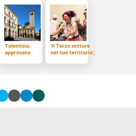
Tolentino,
‘Il Terzo settore
approvato
nel tuo territorio’,
o
all’unanimità il
nuovo incontro ad
o
Regolamento per
Offagna
l’Amministrazione
condivisa