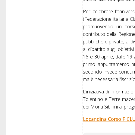
Per celebrare l’annive
(Federazione italiana C
promuovendo un corso 
contributo della Regione 
pubbliche e private, ai d
al dibattito sugli obiett
16 e 30 aprile, dalle 19
primo appuntamento pre
secondo invece condurrà 
ma è necessaria l’iscriz
L’iniziativa di informazio
Tolentino e Terre macerat
dei Monti Sibillini al 
Locandina Corso FICLU