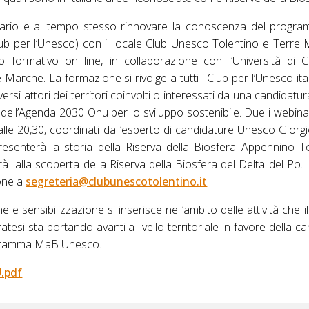
rsario e al tempo stesso rinnovare la conoscenza del progra
lub per l’Unesco) con il locale Club Unesco Tolentino e Terre
formativo on line, in collaborazione con l’Università di 
Marche. La formazione si rivolge a tutti i Club per l’Unesco italia
iversi attori dei territori coinvolti o interessati da una candidat
ivi dell’Agenda 2030 Onu per lo sviluppo sostenibile. Due i webin
 alle 20,30, coordinati dall’esperto di candidature Unesco Giorg
senterà la storia della Riserva della Biosfera Appennino To
alla scoperta della Riserva della Biosfera del Delta del Po. I
ione a
segreteria@clubunescotolentino.it
ne e sensibilizzazione si inserisce nell’ambito delle attività che 
esi sta portando avanti a livello territoriale in favore della ca
programma MaB Unesco.
.pdf