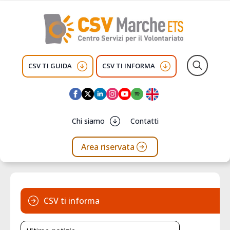
CSV TI GUIDA
CSV TI INFORMA
Search
for:
Chi siamo
Contatti
Area riservata
CSV ti informa