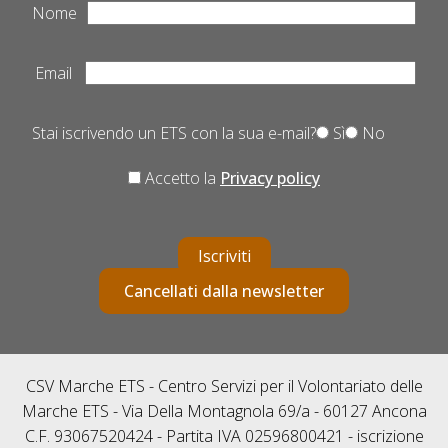
Nome
Email
Stai iscrivendo un ETS con la sua e-mail?
Sì
No
Accetto la
Privacy policy
Iscriviti
Cancellati dalla newsletter
CSV Marche ETS - Centro Servizi per il Volontariato delle
Marche ETS - Via Della Montagnola 69/a - 60127 Ancona
C.F. 93067520424 - Partita IVA 02596800421 - iscrizione