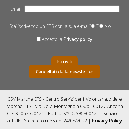
Email
Stai iscrivendo un ETS con la sua e-mail?
Sì
No
Accetto la
Privacy policy
Iscriviti
Cancellati dalla newsletter
CSV Marche ETS - Centro Servizi per il Volontariato delle
Marche ETS - Via Della Montagnola 69/a - 60127 Ancona
C.F. 93067520424 - Partita IVA 02596800421 - iscrizione
al RUNTS decreto n. 85 del 24/05/2022 |
Privacy Policy