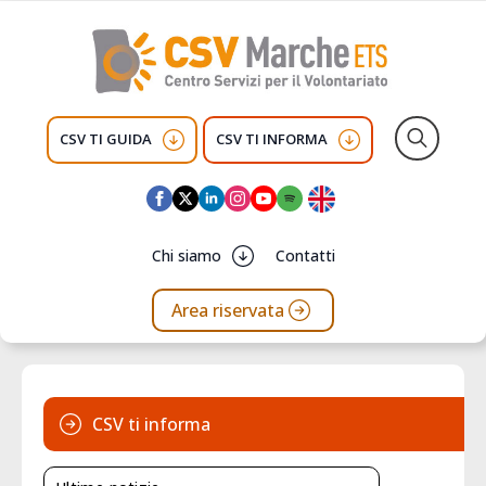
CSV TI GUIDA
CSV TI INFORMA
Search
for:
Chi siamo
Contatti
Area riservata
CSV ti informa