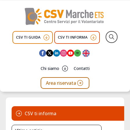
CSV TI GUIDA
CSV TI INFORMA
Search
for:
Chi siamo
Contatti
Area riservata
CSV ti informa