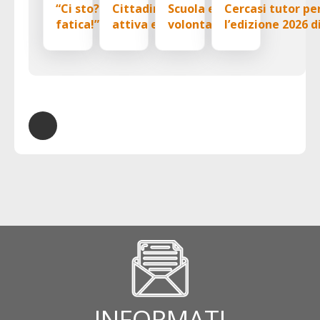
“Ci sto? Affare
Cittadinanza
Scuola e
Cercasi tutor pe
fatica!” dalla
attiva e nuove
volontariato,
l’edizione 2026 d
Giunta regionale
frontiere del
siglato un
“Ci sto? Affare
via libera alla
volontariato: il
protocollo
fatica”: un’estat
convenzione con il
convegno del
d’intesa tra CSV
al servizio del
CSV Marche per
progetto europeo
Marche e Polo 3 di
bene comune
l’edizione 2026
Civic
Fano
INFORMATI