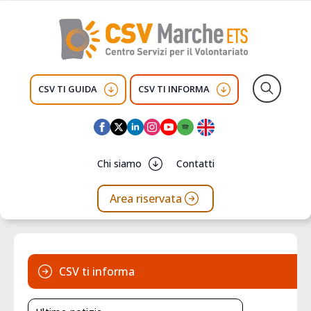
CSV TI GUIDA
CSV TI INFORMA
Search
for:
Chi siamo
Contatti
Area riservata
CSV ti informa