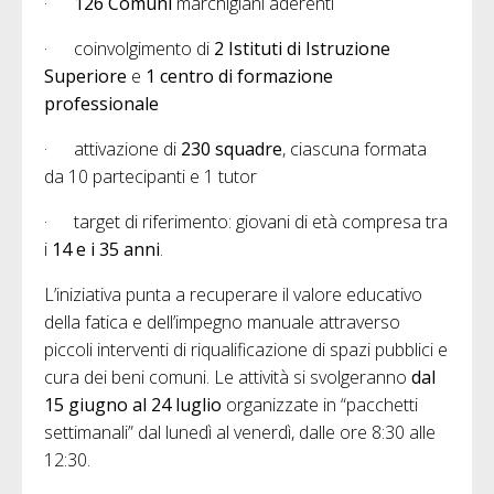
·
126 Comuni
marchigiani aderenti
· coinvolgimento di
2 Istituti di Istruzione
Superiore
e
1 centro di formazione
professionale
· attivazione di
230 squadre
, ciascuna formata
da 10 partecipanti e 1 tutor
· target di riferimento: giovani di età compresa tra
i
14 e i 35 anni
.
L’iniziativa punta a recuperare il valore educativo
della fatica e dell’impegno manuale attraverso
piccoli interventi di riqualificazione di spazi pubblici e
cura dei beni comuni. Le attività si svolgeranno
dal
15 giugno al 24 luglio
organizzate in “pacchetti
settimanali” dal lunedì al venerdì, dalle ore 8:30 alle
12:30.