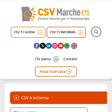
CSV TI GUIDA
CSV TI INFORMA
Search
for:
Chi siamo
Contatti
Area riservata
CSV ti informa