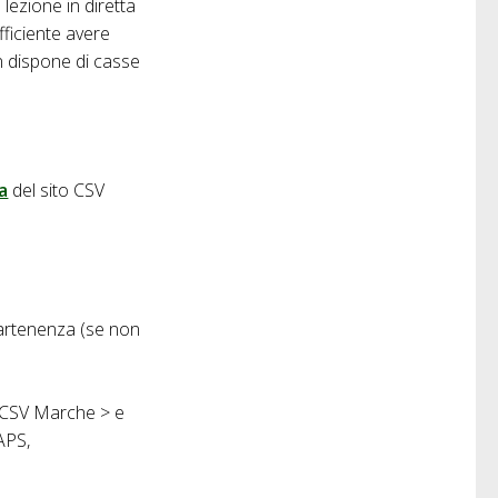
 lezione in diretta
fficiente avere
n dispone di casse
ta
del sito CSV
ppartenenza (se non
da CSV Marche > e
 APS,