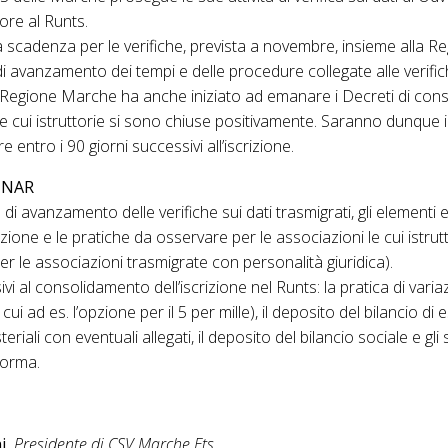
tore al Runts.
a scadenza per le verifiche, prevista a novembre, insieme alla 
 di avanzamento dei tempi e delle procedure collegate alle verifi
a Regione Marche ha anche iniziato ad emanare i Decreti di con
le cui istruttorie si sono chiuse positivamente. Saranno dunque ill
entro i 90 giorni successivi all’iscrizione.
INAR
di avanzamento delle verifiche sui dati trasmigrati, gli elementi e
izione e le pratiche da osservare per le associazioni le cui istr
per le associazioni trasmigrate con personalità giuridica).
i al consolidamento dell’iscrizione nel Runts: la pratica di varia
 cui ad es. l’opzione per il 5 per mille), il deposito del bilancio di
riali con eventuali allegati, il deposito del bilancio sociale e gli s
forma.
i,
Presidente di CSV Marche Ets