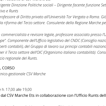
rigente Direzione Politiche sociali – Dirigente facente funzione Se
tivo e Runts
rofessore di Diritto privato all’Università Tor Vergata a Roma. Gi
la riforma del Terzo settore. Consulente della Regione Marche per 
 commercialista e revisore legale, professore associato presso l’U
pe”. Componente dell’Ufficio legislativo del CNDC (Consiglio nazi
erti contabili), del Gruppo di lavoro sui principi contabili nazion
per il Terzo settore dell’OIC (Organismo italiano contabilità). Cons
cio regionale del Runts.
L CORSO
cnico-gestionale CSV Marche
e h. 17,00 alle 19,00
al CSV Marche Ets in collaborazione con l’Ufficio Runts del