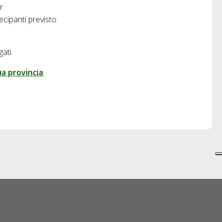
r.
tecipanti previsto
ati.
ua provincia
.