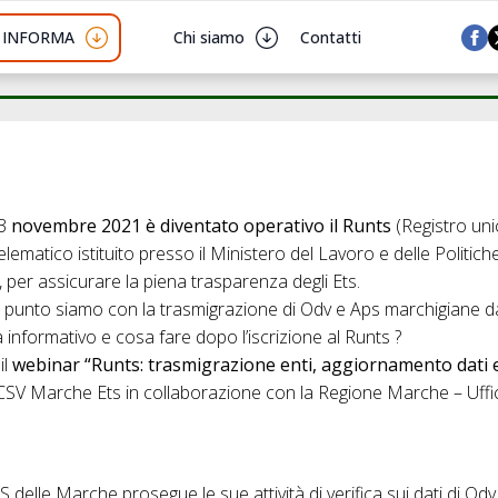
I INFORMA
Chi siamo
Contatti
23
novembre 2021 è diventato operativo il Runts
(Registro uni
elematico istituito presso il Ministero del Lavoro e delle Politiche
, per assicurare la piena trasparenza degli Ets.
e punto siamo con la trasmigrazione di Odv e Aps marchigiane dai 
 informativo e cosa fare dopo l’iscrizione al Runts ?
il
webinar “Runts: trasmigrazione enti, aggiornamento dati 
V Marche Ets in collaborazione con la Regione Marche – Uffic
 delle Marche prosegue le sue attività di verifica sui dati di Od