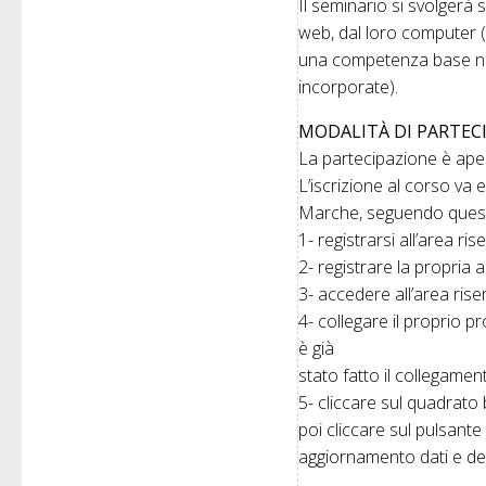
Il seminario si svolgerà 
web, dal loro computer (
una competenza base nell
incorporate).
MODALITÀ DI PARTEC
La partecipazione è apert
L’iscrizione al corso va 
Marche, seguendo quest
1- registrarsi all’area ri
2- registrare la propria 
3- accedere all’area rise
4- collegare il proprio p
è già
stato fatto il collegamen
5- cliccare sul quadrato 
poi cliccare sul pulsante
aggiornamento dati e dep