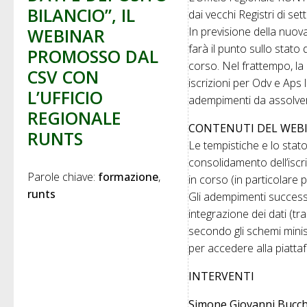
BILANCIO”, IL
dai vecchi Registri di set
WEBINAR
In previsione della nuov
farà il punto sullo stato
PROMOSSO DAL
corso. Nel frattempo, l
CSV CON
iscrizioni per Odv e Aps 
L’UFFICIO
adempimenti da assolvere 
REGIONALE
CONTENUTI DEL WEB
RUNTS
Le tempistiche e lo stato 
consolidamento dell’iscr
Parole chiave: 
formazione
in corso (in particolare 
runts
Gli adempimenti successiv
integrazione dei dati (tra
secondo gli schemi ministe
per accedere alla piatta
INTERVENTI
Simone Giovanni Bucch