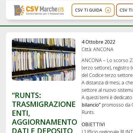
CSV TI GUIDA
CSV T
4 Ottobre 2022
Città: ANCONA
ANCONA – Lo scorso 
terzo settore), registro t
del Codice terzo settore
A distanza di mesi, a ch
settore al nuovo sistema
“RUNTS:
A questi temi è dedicato 
TRASMIGRAZIONE
bilancio”
promosso da CS
ENTI,
Runts.
AGGIORNAMENTO
OBIETTIVI
DATI E DEPOSITO
L’Ufficio regionale RUNTS