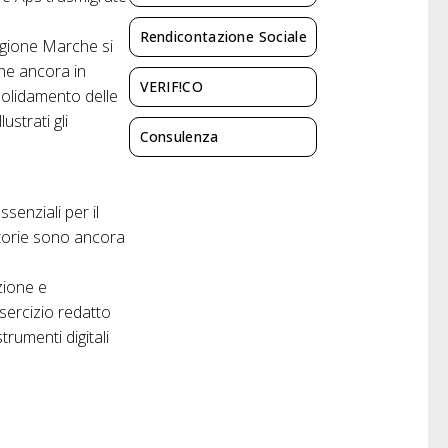
Rendicontazione Sociale
Regione Marche si
che ancora in
VERIF!CO
solidamento delle
ustrati gli
Consulenza
ssenziali per il
uttorie sono ancora
zione e
 esercizio redatto
trumenti digitali