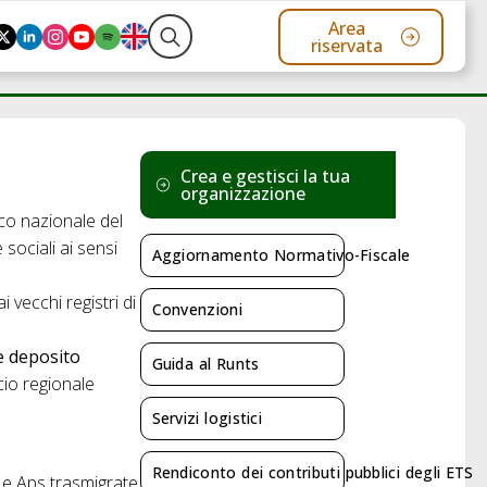
Area
riservata
Search
for:
Crea e gestisci la tua
organizzazione
co nazionale del
 sociali ai sensi
Aggiornamento Normativo-Fiscale
vecchi registri di
Convenzioni
e deposito
Guida al Runts
io regionale
Servizi logistici
Rendiconto dei contributi pubblici degli ETS
v e Aps trasmigrate