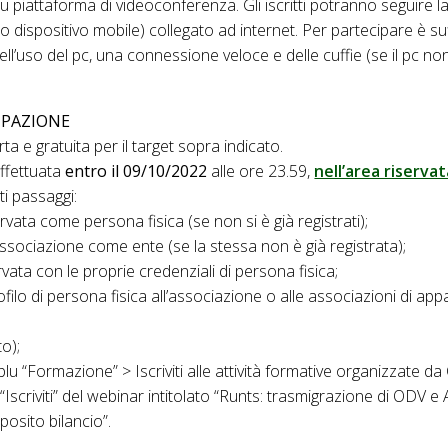
su piattaforma di videoconferenza. Gli iscritti potranno seguire la
o dispositivo mobile) collegato ad internet. Per partecipare è su
’uso del pc, una connessione veloce e delle cuffie (se il pc no
IPAZIONE
a e gratuita per il target sopra indicato.
effettuata
entro il 09/10/2022
alle ore 23.59,
nell’area riserva
i passaggi:
servata come persona fisica (se non si è già registrati);
associazione come ente (se la stessa non è già registrata);
rvata con le proprie credenziali di persona fisica;
rofilo di persona fisica all’associazione o alle associazioni di a
to);
blu “Formazione” > Iscriviti alle attività formative organizzate 
 “Iscriviti” del webinar intitolato “Runts: trasmigrazione di ODV e
osito bilancio”.