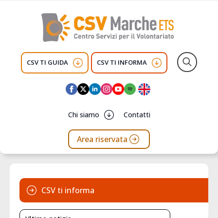
CSV TI GUIDA
CSV TI INFORMA
Search
for:
Chi siamo
Contatti
Area riservata
CSV ti informa