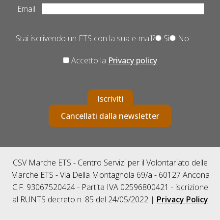
Email
Stai iscrivendo un ETS con la sua e-mail?
Sì
No
Accetto la
Privacy policy
Iscriviti
Cancellati dalla newsletter
CSV Marche ETS - Centro Servizi per il Volontariato delle
Marche ETS - Via Della Montagnola 69/a - 60127 Ancona
C.F. 93067520424 - Partita IVA 02596800421 - iscrizione
al RUNTS decreto n. 85 del 24/05/2022 |
Privacy Policy