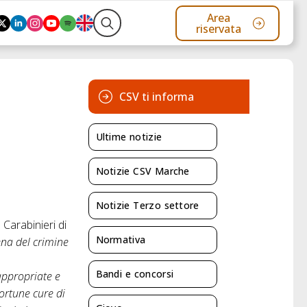
Area
riservata
Search
for:
CSV ti informa
Ultime notizie
Notizie CSV Marche
Notizie Terzo settore
Carabinieri di
Normativa
ena del crimine
Bandi e concorsi
appropriate e
ortune cure di