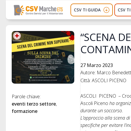
CSV TI GUIDA
CSV T
“SCENA DE
CONTAMIN
27 Marzo 2023
Autore: Marco Benedette
Città: ASCOLI PICENO
ASCOLI PICENO – Croce R
Parole chiave: 
Ascoli Piceno
ha organiz
eventi terzo settore
durante un soccorso.
formazione
L’approccio alla scena d
specifiche per evitare l