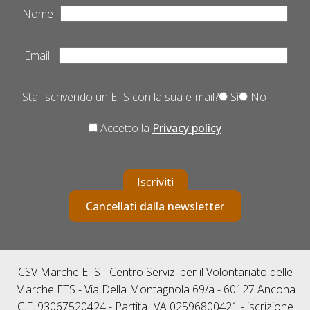
Nome
Email
Stai iscrivendo un ETS con la sua e-mail?
Sì
No
Accetto la
Privacy policy
Iscriviti
Cancellati dalla newsletter
CSV Marche ETS - Centro Servizi per il Volontariato delle
Marche ETS - Via Della Montagnola 69/a - 60127 Ancona
C.F. 93067520424 - Partita IVA 02596800421 - iscrizione