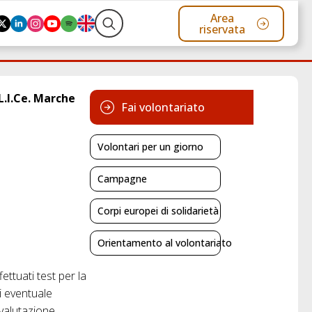
Area
riservata
Search
for:
L.I.Ce. Marche
Fai volontariato
Volontari per un giorno
Campagne
Corpi europei di solidarietà
Orientamento al volontariato
ettuati test per la
i eventuale
 valutazione