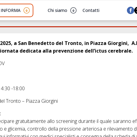
I INFORMA
Chi siamo
Contatti
025, a San Benedetto del Tronto, in Piazza Giorgini, A.
ornata dedicata alla prevenzione dell’ictus cerebrale.
DV
14:30 -18:00
el Tronto – Piazza Giorgini
:
ecipare gratuitamente allo screening durante il quale saranno eff
o e glicemia, controllo della pressione arteriosa e rilevamento d
lloqui informativi con medici specialisti e consegna della scheda di