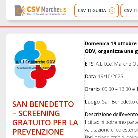
CSV TI GUIDA
CSV T
Domenica 19 ottobre 2
ODV, organizza una gi
ETS:
A.L.I.Ce. Marche O
Data
: 19/10/2025
Orario
: 09:00 – 13:00 e 
Luogo
: San Benedetto d
SAN BENEDETTO
– SCREENING
Descrizione dell’evento
GRATUITO PER LA
I cittadini potranno part
PREVENZIONE
valutazione di colesterol
fibrillazione atriale, co