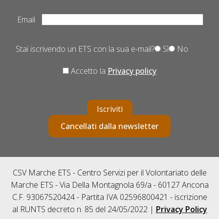
Email
Stai iscrivendo un ETS con la sua e-mail?
Sì
No
Accetto la
Privacy policy
Iscriviti
Cancellati dalla newsletter
CSV Marche ETS - Centro Servizi per il Volontariato delle
Marche ETS - Via Della Montagnola 69/a - 60127 Ancona
C.F. 93067520424 - Partita IVA 02596800421 - iscrizione
al RUNTS decreto n. 85 del 24/05/2022 |
Privacy Policy