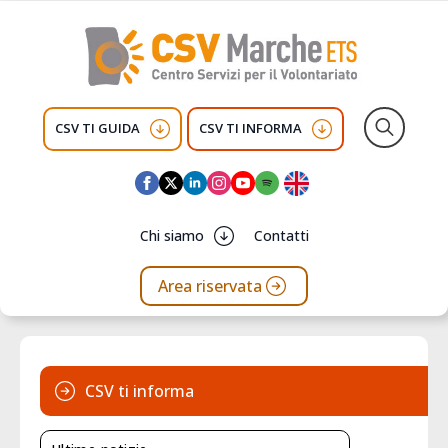
CSV TI GUIDA
CSV TI INFORMA
Search
for:
Chi siamo
Contatti
Area riservata
CSV ti informa