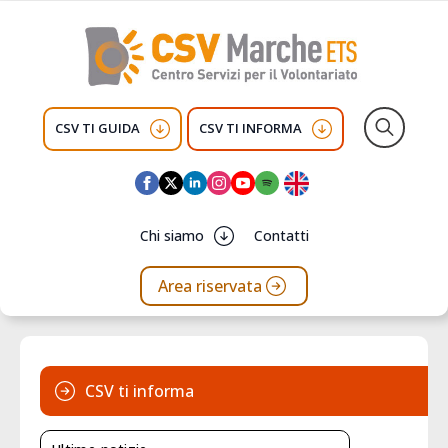
CSV TI GUIDA
CSV TI INFORMA
Search
for:
Chi siamo
Contatti
Area riservata
CSV ti informa