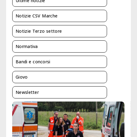
Ultime notizie
Notizie CSV Marche
Notizie Terzo settore
Normativa
Bandi e concorsi
Giovo
Newsletter