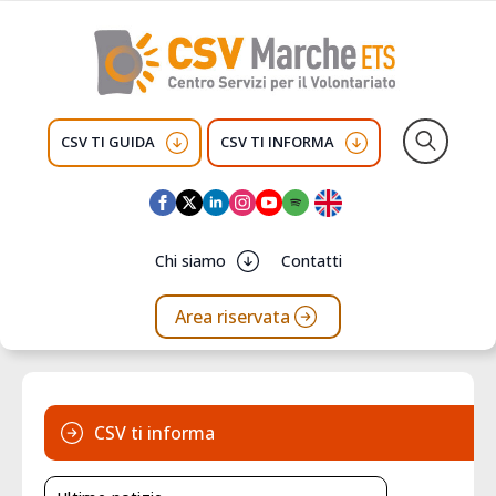
CSV TI GUIDA
CSV TI INFORMA
Search
for:
Chi siamo
Contatti
Area riservata
CSV ti informa