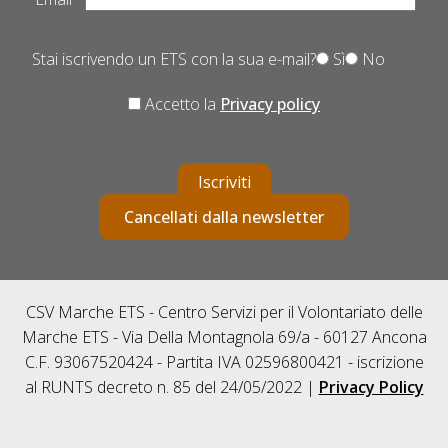
Stai iscrivendo un ETS con la sua e-mail?
Sì
No
Accetto la
Privacy policy
Iscriviti
Cancellati dalla newsletter
CSV Marche ETS - Centro Servizi per il Volontariato delle
Marche ETS - Via Della Montagnola 69/a - 60127 Ancona
C.F. 93067520424 - Partita IVA 02596800421 - iscrizione
al RUNTS decreto n. 85 del 24/05/2022 |
Privacy Policy