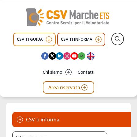
CSV TI GUIDA
CSV TI INFORMA
Search
for:
Chi siamo
Contatti
Area riservata
CSV ti informa