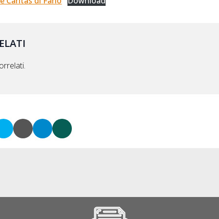
le Caritas di Fano
Download
ELATI
rrelati.