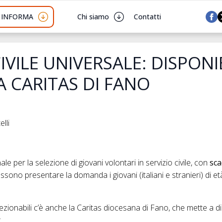
I INFORMA
Chi siamo
Contatti
IVILE UNIVERSALE: DISPONIB
A CARITAS DI FANO
lli
le per la selezione di giovani volontari in servizio civile, con
sca
ossono presentare la domanda i giovani (italiani e stranieri) di e
elezionabili c’è anche la Caritas diocesana di Fano, che mette a 
i: