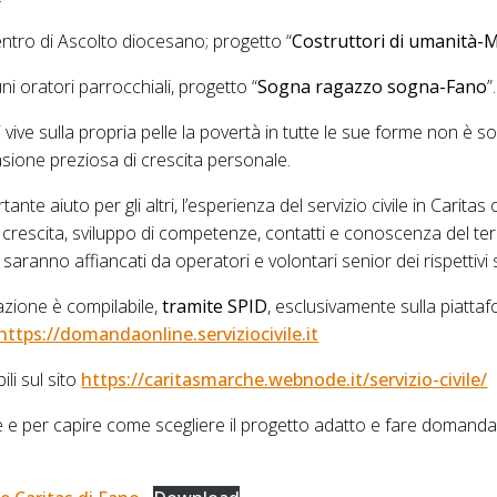
entro di Ascolto diocesano; progetto “
Costruttori di umanità-
ni oratori parrocchiali, progetto “
Sogna ragazzo sogna-Fano
”.
i vive sulla propria pelle la povertà in tutte le sue forme non è s
asione preziosa di crescita personale.
nte aiuto per gli altri, l’esperienza del servizio civile in Caritas
crescita, sviluppo di competenze, contatti e conoscenza del terri
ri saranno affiancati da operatori e volontari senior dei rispettivi s
zione è compilabile,
tramite SPID
, esclusivamente sulla piat
https://domandaonline.serviziocivile.it
ili sul sito
https://caritasmarche.webnode.it/servizio-civile/
ne e per capire come scegliere il progetto adatto e fare doman