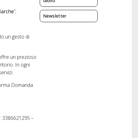
Giovo
Marche
”;
Newsletter
olo un gesto di
 offre un prezioso
torio. In ogni
ervizi.
taforma Domanda
da: 3386621295 –