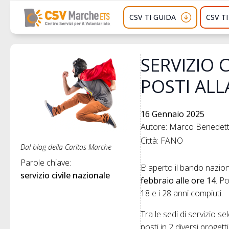
CSV TI GUIDA
CSV T
SERVIZIO C
POSTI ALL
16 Gennaio 2025
Autore: Marco Benedette
Città: FANO
Dal blog della Caritas Marche
Parole chiave: 
E’ aperto il bando naziona
servizio civile nazionale
febbraio alle ore 14
. P
18 e i 28 anni compiuti.
Tra le sedi di servizio s
posti in 2 diversi progett