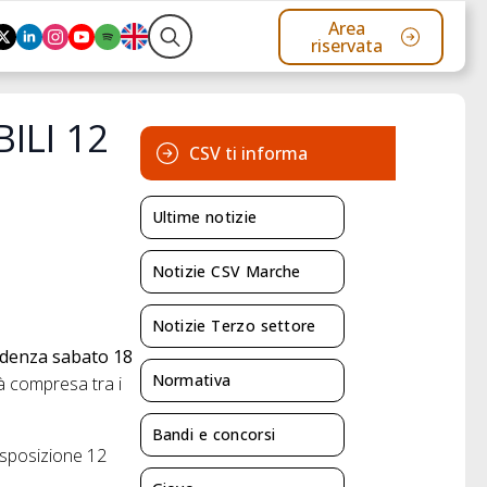
Area
riservata
Search
for:
ILI 12
CSV ti informa
Ultime notizie
Notizie CSV Marche
Notizie Terzo settore
denza sabato 18
Normativa
tà compresa tra i
Bandi e concorsi
disposizione 12