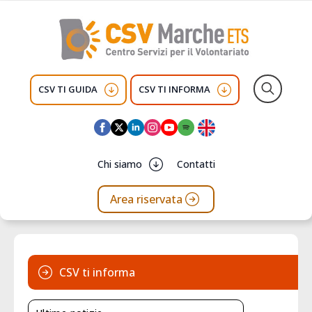
CSV TI GUIDA
CSV TI INFORMA
Search
for:
Chi siamo
Contatti
Area riservata
CSV ti informa