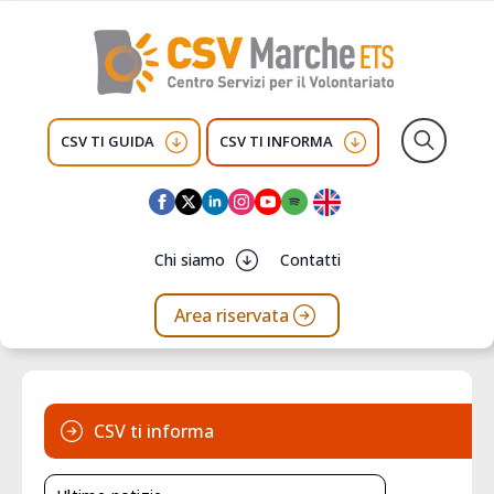
CSV TI GUIDA
CSV TI INFORMA
Search
for:
Chi siamo
Contatti
Area riservata
CSV ti informa