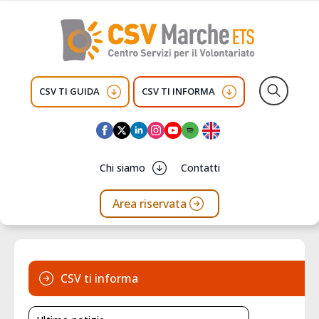
CSV TI GUIDA
CSV TI INFORMA
Search
for:
Chi siamo
Contatti
Area riservata
CSV ti informa