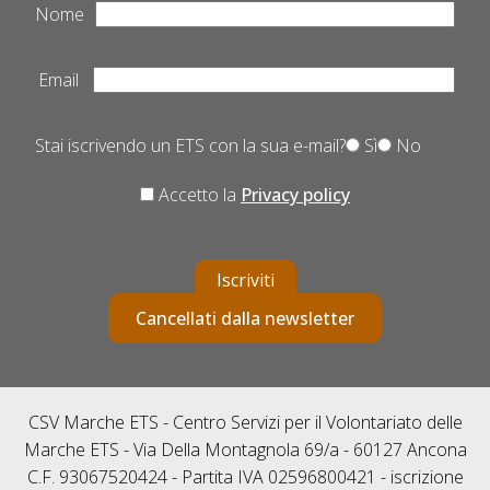
Nome
Email
Stai iscrivendo un ETS con la sua e-mail?
Sì
No
Accetto la
Privacy policy
Iscriviti
Cancellati dalla newsletter
CSV Marche ETS - Centro Servizi per il Volontariato delle
Marche ETS - Via Della Montagnola 69/a - 60127 Ancona
C.F. 93067520424 - Partita IVA 02596800421 - iscrizione